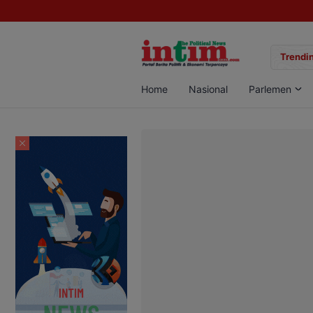
gan Sabu di Pangkalan Bun, Dua Pelaku Diamankan
Trendin
Home
Nasional
Parlemen