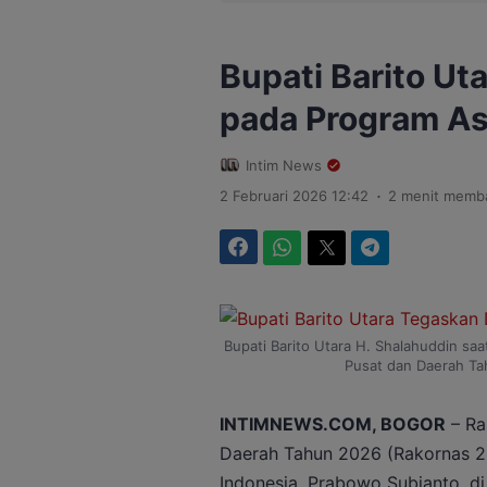
Bupati Barito U
pada Program As
Intim News
.
2 Februari 2026 12:42
2 menit memb
Facebook
WhatsApp
Twitter
Telegram
Bupati Barito Utara H. Shalahuddin saa
Pusat dan Daerah T
INTIMNEWS.COM, BOGOR
– Ra
Daerah Tahun 2026 (Rakornas 20
Indonesia, Prabowo Subianto, di 