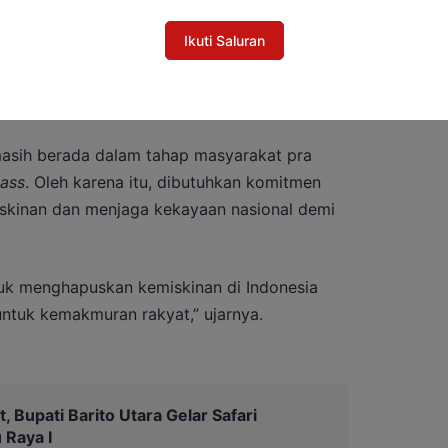
Ikuti Saluran
n bangsa untuk menjaga persatuan di tengah
t semangat kebersamaan dalam membangun
 masih berada dalam tahap masyarakat pra
lass
. Oleh karena itu, dibutuhkan komitmen
kinan dan menjaga kekayaan nasional demi
tuk menghapuskan kemiskinan di Indonesia
tuk kemakmuran rakyat,” ujarnya.
 Bupati Barito Utara Gelar Safari
 Raya I