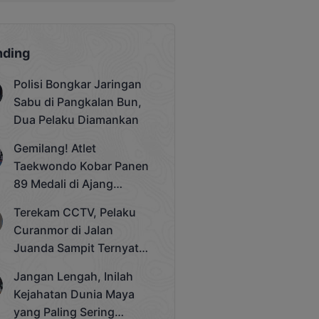
nding
Polisi Bongkar Jaringan
Sabu di Pangkalan Bun,
Dua Pelaku Diamankan
Gemilang! Atlet
Taekwondo Kobar Panen
89 Medali di Ajang
Bergengsi Rektor Unda
Terekam CCTV, Pelaku
Cup 2025
Curanmor di Jalan
Juanda Sampit Ternyata
Seorang PNS
Jangan Lengah, Inilah
Kejahatan Dunia Maya
yang Paling Sering