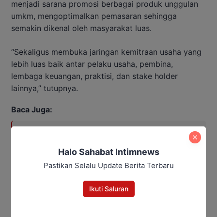
menjadi sarana promosi berbagai produk unggulan
umkm, mengoptimalkan pemasaran sehingga
semakin dikenal oleh masyarakat luas.
“Sekaligus membuka jaringan kemitraan usaha yang
lebih luas baik antar pelaku usaha, pembina,
lembaga keuangan, praktisi, dan stake holder
lainnya,” tutupnya.
Baca Juga:
Hujan Deras, Sungai Mapam
Meluap: Empat Rumah di
Halo Sahabat Intimnews
Sukamara Terendam
Pastikan Selalu Update Berita Terbaru
Ikuti Saluran