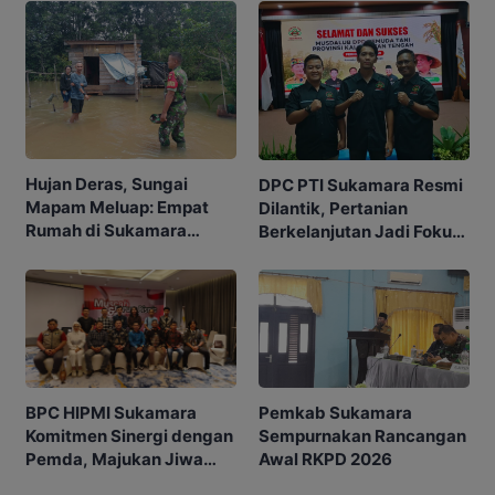
Hujan Deras, Sungai
DPC PTI Sukamara Resmi
Mapam Meluap: Empat
Dilantik, Pertanian
Rumah di Sukamara
Berkelanjutan Jadi Fokus
Terendam
Utama
BPC HIPMI Sukamara
Pemkab Sukamara
Komitmen Sinergi dengan
Sempurnakan Rancangan
Pemda, Majukan Jiwa
Awal RKPD 2026
Pengusaha Muda dan