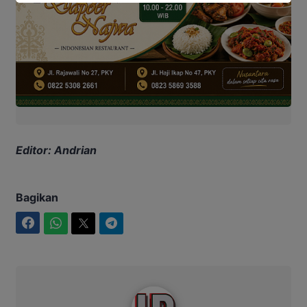
Editor: Andrian
Bagikan
Facebook
WhatsApp
Twitter
Telegram
Intim News