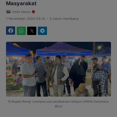
Masyarakat
Intim News
.
1 November 2024 03:14
2 menit membaca
Facebook
WhatsApp
Twitter
Telegram
Pj Bupati Rendy Lesmana usai pembukaan Gebyar UMKM Sukamara.
(Bny)