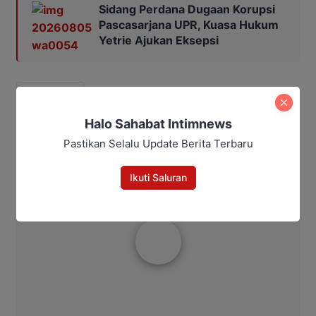
Sidang Perdana Dugaan Korupsi
Pascasarjana UPR, Kuasa Hukum
Yetrie Ajukan Eksepsi
anak dibunuh
Halo Sahabat Intimnews
Bagikan
Pastikan Selalu Update Berita Terbaru
Facebook
WhatsApp
Twitter
Telegram
Ikuti Saluran
Aditya Lukmantoro