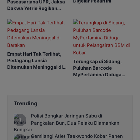
Digelar Pekan Ini
Pascasarjana UPR, Jaksa
Dakwa Yetrie Rugikan
Negara Rp2,4 Miliar
Empat Hari Tak Terlihat,
Pedagang Lansia
Terungkap di Sidang,
Ditemukan Meninggal di
Puluhan Barcode
Barakan
MyPertamina Diduga
untuk Pelangsiran BBM di
Kobar
Trending
Polisi Bongkar Jaringan Sabu di
Pangkalan Bun, Dua Pelaku Diamankan
Gemilang! Atlet Taekwondo Kobar Panen