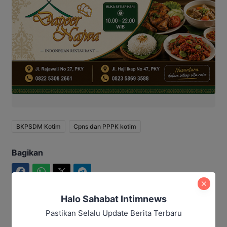
BKPSDM Kotim
Cpns dan PPPK kotim
Bagikan
Facebook
WhatsApp
Twitter
Telegram
Halo Sahabat Intimnews
Pastikan Selalu Update Berita Terbaru
Ibrahim JM