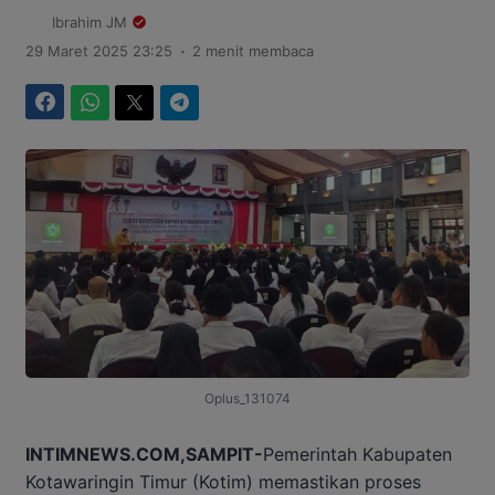
Ibrahim JM
.
29 Maret 2025 23:25
2 menit membaca
Facebook
WhatsApp
Twitter
Telegram
Oplus_131074
INTIMNEWS.COM,SAMPIT-
Pemerintah Kabupaten
Kotawaringin Timur (Kotim) memastikan proses