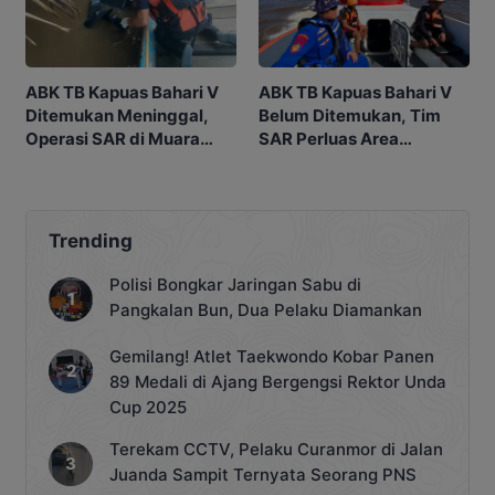
ABK TB Kapuas Bahari V
ABK TB Kapuas Bahari V
Ditemukan Meninggal,
Belum Ditemukan, Tim
Operasi SAR di Muara
SAR Perluas Area
Sampit Dihentikan
Pencarian di Muara
Sampit
Trending
Polisi Bongkar Jaringan Sabu di
Pangkalan Bun, Dua Pelaku Diamankan
Gemilang! Atlet Taekwondo Kobar Panen
89 Medali di Ajang Bergengsi Rektor Unda
Cup 2025
Terekam CCTV, Pelaku Curanmor di Jalan
Juanda Sampit Ternyata Seorang PNS