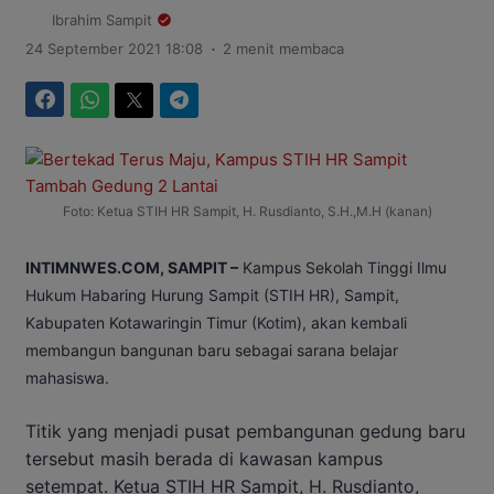
Ibrahim Sampit
.
24 September 2021 18:08
2 menit membaca
Facebook
WhatsApp
Twitter
Telegram
Foto: Ketua STIH HR Sampit, H. Rusdianto, S.H.,M.H (kanan)
INTIMNWES.COM, SAMPIT –
Kampus Sekolah Tinggi Ilmu
Hukum Habaring Hurung Sampit (STIH HR), Sampit,
Kabupaten Kotawaringin Timur (Kotim), akan kembali
membangun bangunan baru sebagai sarana belajar
mahasiswa.
Titik yang menjadi pusat pembangunan gedung baru
tersebut masih berada di kawasan kampus
setempat. Ketua STIH HR Sampit, H. Rusdianto,