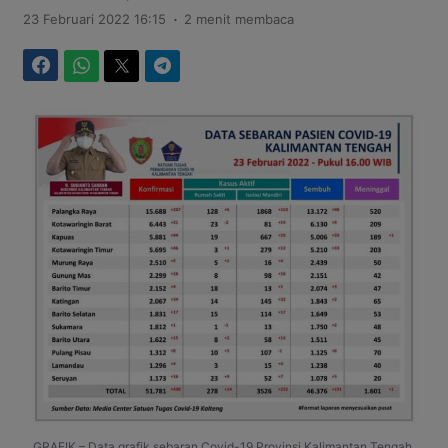
.
23 Februari 2022 16:15
2 menit membaca
Facebook
WhatsApp
Twitter
Telegram
GRAFIK – Data grafik sebaran Covid-19 Provinsi Kalimantan Tengah,