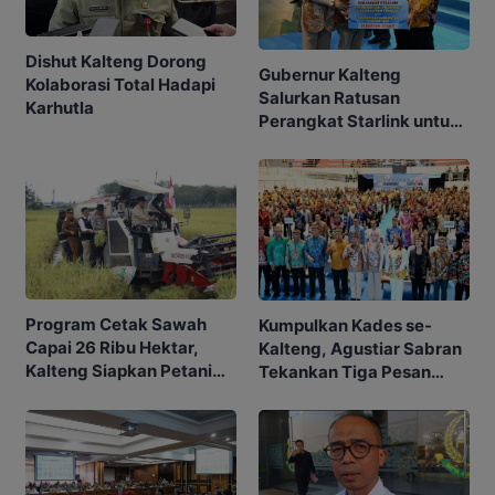
Dishut Kalteng Dorong
Gubernur Kalteng
Kolaborasi Total Hadapi
Salurkan Ratusan
Karhutla
Perangkat Starlink untuk
Sekolah dan Puskesmas
Program Cetak Sawah
Kumpulkan Kades se-
Capai 26 Ribu Hektar,
Kalteng, Agustiar Sabran
Kalteng Siapkan Petani
Tekankan Tiga Pesan
Masa Depan
Penting