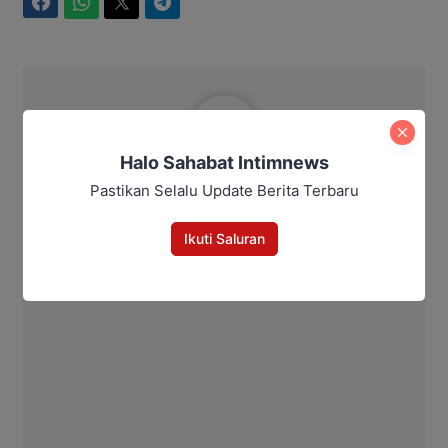
Facebook
WhatsApp
Twitter
Telegram
Akhiruddin Djamil
Halo Sahabat Intimnews
Pastikan Selalu Update Berita Terbaru
Ikuti Saluran