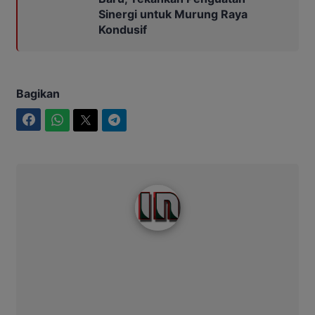
Sinergi untuk Murung Raya
Kondusif
Bagikan
Facebook
WhatsApp
Twitter
Telegram
Intim News