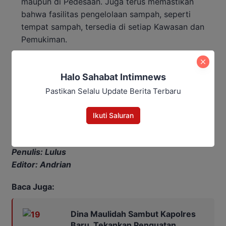
maupun di Pedesaan. Juga terus memastikan
bahwa fasilitas pengelolaan sampah, seperti
tempat sampah, tersedia di setiap Kawasan dan
Pemukiman.
“Masukan dan saran ini merupakan bentuk dukungan
Halo Sahabat Intimnews
terhadap pemerintahan sekarang, bahwa Fraksi PAN
siap mengawal dan mendukung program program
Pastikan Selalu Update Berita Terbaru
sebagai komitmen untuk membangun sinergi antara
eksekutif dan legislatif demi untuk kemajuan Murung
Ikuti Saluran
Raya,” tutup Liangso.
Penulis: Lulus
Editor: Andrian
Baca Juga:
Dina Maulidah Sambut Kapolres
Baru, Tekankan Penguatan