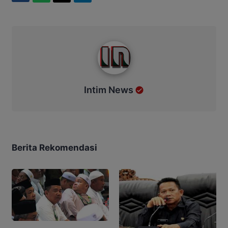
Intim News
Intim News
Berita Rekomendasi