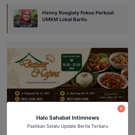
Henny Rosgiaty Fokus Perkuat
UMKM Lokal Barito
Halo Sahabat Intimnews
Pastikan Selalu Update Berita Terbaru
Suasana penutupan semakin meriah dengan