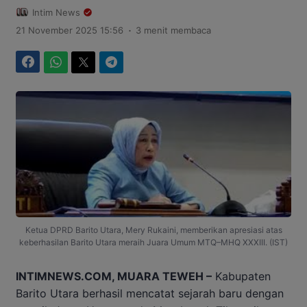
Intim News
.
21 November 2025 15:56
3 menit membaca
Facebook
WhatsApp
Twitter
Telegram
Ketua DPRD Barito Utara, Mery Rukaini, memberikan apresiasi atas
keberhasilan Barito Utara meraih Juara Umum MTQ–MHQ XXXIII. (IST)
INTIMNEWS.COM, MUARA TEWEH –
Kabupaten
Barito Utara berhasil mencatat sejarah baru dengan