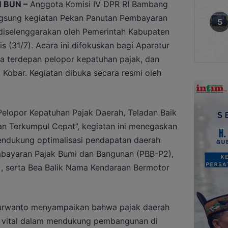
 BUN –
Anggota Komisi IV DPR RI Bambang
ngsung kegiatan Pekan Panutan Pembayaran
diselenggarakan oleh Pemerintah Kabupaten
s (31/7). Acara ini difokuskan bagi Aparatur
da terdepan pelopor kepatuhan pajak, dan
i Kobar. Kegiatan dibuka secara resmi oleh
lopor Kepatuhan Pajak Daerah, Teladan Baik
n Terkumpul Cepat”, kegiatan ini menegaskan
ndukung optimalisasi pendapatan daerah
mbayaran Pajak Bumi dan Bangunan (PBB-P2),
, serta Bea Balik Nama Kendaraan Bermotor
rwanto menyampaikan bahwa pajak daerah
n vital dalam mendukung pembangunan di