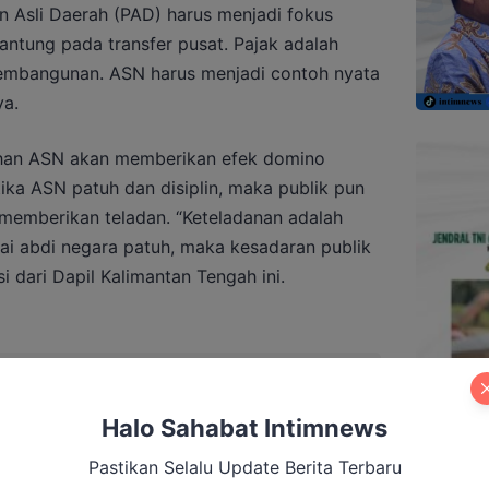
n Asli Daerah (PAD) harus menjadi fokus
gantung pada transfer pusat. Pajak adalah
mbangunan. ASN harus menjadi contoh nyata
ya.
an ASN akan memberikan efek domino
tika ASN patuh dan disiplin, maka publik pun
memberikan teladan. “Keteladanan adalah
ai abdi negara patuh, maka kesadaran publik
si dari Dapil Kalimantan Tengah ini.
prov Xlll Kalteng Diambil Alih Provinsi,
a
Halo Sahabat Intimnews
Pastikan Selalu Update Berita Terbaru