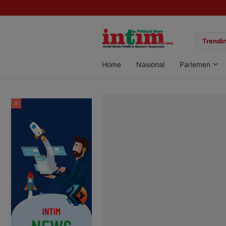
gan Sabu di Pangkalan Bun, Dua Pelaku Diamankan
Trendin
Home
Nasional
Parlemen