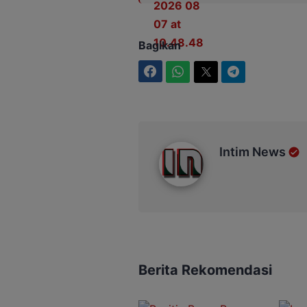
Bagikan
Facebook
WhatsApp
Twitter
Telegram
Intim News
Intim News
Berita Rekomendasi