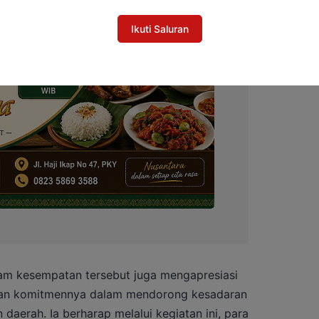
Ikuti Saluran
lam kesempatan tersebut juga mengapresiasi
an komitmennya dalam mendorong kesadaran
 daerah. Ia berharap melalui kegiatan ini, para