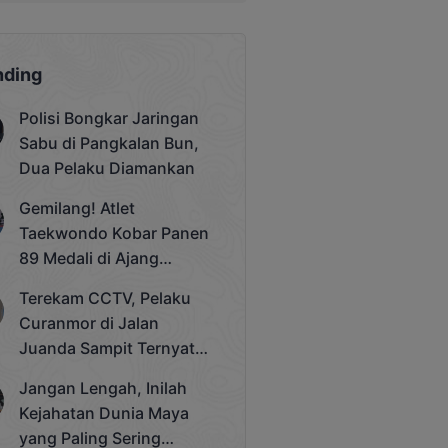
nding
Polisi Bongkar Jaringan
Sabu di Pangkalan Bun,
Dua Pelaku Diamankan
Gemilang! Atlet
Taekwondo Kobar Panen
89 Medali di Ajang
Bergengsi Rektor Unda
Terekam CCTV, Pelaku
Cup 2025
Curanmor di Jalan
Juanda Sampit Ternyata
Seorang PNS
Jangan Lengah, Inilah
Kejahatan Dunia Maya
yang Paling Sering