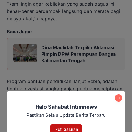
“Kami ingin agar kebijakan yang sudah bagus ini
benar-benar berdampak langsung dan merata bagi
masyarakat,” ucapnya.
Baca Juga:
Dina Maulidah Terpilih Aklamasi
Pimpin DPW Perempuan Bangsa
Kalimantan Tengah
Program bantuan pendidikan, lanjut Bebie, adalah
bentuk investasi jangka panjang untuk menciptakan
SDM yang unggul dan kompetitif di Murung Raya.
Halo Sahabat Intimnews
Oleh karena itu, pelaksanaannya harus dijaga agar
Pastikan Selalu Update Berita Terbaru
tidak menimbulkan permasalahan baru yang justru
menghambat capaian tujuan program tersebut.
Ikuti Saluran