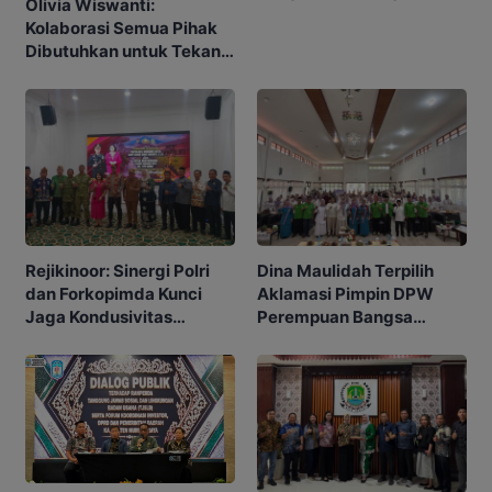
Olivia Wiswanti:
Murung Raya Kondusif
Kolaborasi Semua Pihak
Dibutuhkan untuk Tekan
Angka Stunting
Rejikinoor: Sinergi Polri
Dina Maulidah Terpilih
dan Forkopimda Kunci
Aklamasi Pimpin DPW
Jaga Kondusivitas
Perempuan Bangsa
Murung Raya
Kalimantan Tengah