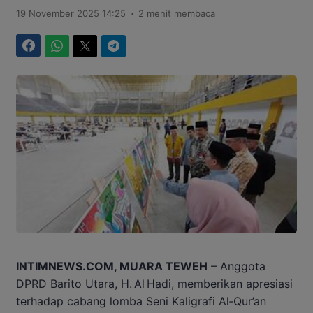
.
19 November 2025 14:25
2 menit membaca
Facebook
WhatsApp
Twitter
Telegram
INTIMNEWS.COM, MUARA TEWEH
– Anggota
DPRD Barito Utara, H. Al Hadi, memberikan apresiasi
terhadap cabang lomba Seni Kaligrafi Al‑Qur’an