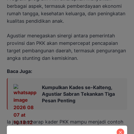
berbagai aspek, termasuk pemberdayaan ekonomi
rumah tangga, kesehatan keluarga, dan peningkatan
kualitas pendidikan anak.
Agustiar menegaskan sinergi antara pemerintah
provinsi dan PKK akan mempercepat pencapaian
target pembangunan daerah, termasuk pengurangan
angka stunting dan kemiskinan.
Baca Juga:
Kumpulkan Kades se-Kalteng,
Agustiar Sabran Tekankan Tiga
Pesan Penting
Ia juga berharap kader PKK mampu menjadi contoh
bagi masyarakat dalam membangun keluarga yang