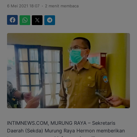
.
6 Mei 2021 18:07
2 menit membaca
Facebook
WhatsApp
Twitter
Telegram
INTIMNEWS.COM, MURUNG RAYA – Sekretaris
Daerah (Sekda) Murung Raya Hermon memberikan