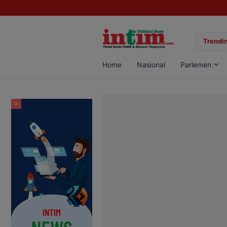
gan Sabu di Pangkalan Bun, Dua Pelaku Diamankan
Trendin
Home
Nasional
Parlemen