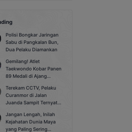
nding
Polisi Bongkar Jaringan
Sabu di Pangkalan Bun,
Dua Pelaku Diamankan
Gemilang! Atlet
Taekwondo Kobar Panen
89 Medali di Ajang
Bergengsi Rektor Unda
Terekam CCTV, Pelaku
Cup 2025
Curanmor di Jalan
Juanda Sampit Ternyata
Seorang PNS
Jangan Lengah, Inilah
Kejahatan Dunia Maya
yang Paling Sering