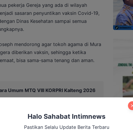
ua pekerja Gereja yang ada di wilayah
jadi sasaran penyuntikan vaksin Covid-19,
 dengan Dinas Kesehatan sampai semua
 ungkapnya.
Yoseph mendorong agar tokoh agama di Mura
gera diberikan vaksin, sehingga ketika
emaat, bisa sama-sama tenang dan aman.
ara Umum MTQ VIII KORPRI Kalteng 2026
Halo Sahabat Intimnews
Pastikan Selalu Update Berita Terbaru