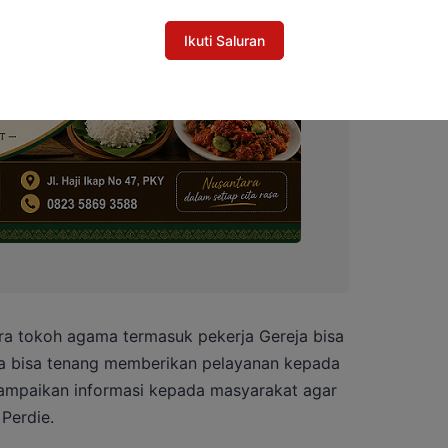
Ikuti Saluran
ra tokoh agama termasuk pekerja Gereja bisa
ga bisa tenang memberikan pelayanan kepada
ampaikan informasi kepada masyarakat agar
Perdie.