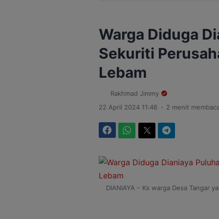
Warga Diduga Di
Sekuriti Perusah
Lebam
Rakhmad Jimmy
.
22 April 2024 11:46
2 menit membac
Facebook
WhatsApp
Twitter
Telegram
DIANIAYA – Ks warga Desa Tangar yan