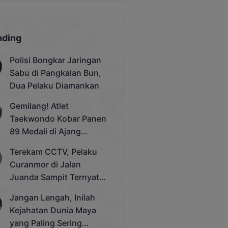
nding
Polisi Bongkar Jaringan
Sabu di Pangkalan Bun,
Dua Pelaku Diamankan
Gemilang! Atlet
Taekwondo Kobar Panen
89 Medali di Ajang
Bergengsi Rektor Unda
Terekam CCTV, Pelaku
Cup 2025
Curanmor di Jalan
Juanda Sampit Ternyata
Seorang PNS
Jangan Lengah, Inilah
Kejahatan Dunia Maya
yang Paling Sering