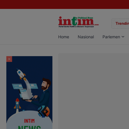
gan Sabu di Pangkalan Bun, Dua Pelaku Diamankan
Trendin
Home
Nasional
Parlemen