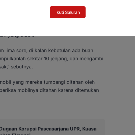
Ikuti Saluran
tu toko yang buka namun tidak lengkap,
an yang dibeli.
am lima sore, di kalan kebetulan ada buah
kumpulkanlah sekitar 10 jenjang, dan mengambil
sak,” sebutnya.
 mobil yang mereka tumpangi ditahan oleh
iperiksa mobilnya ditahan karena ditemukan
Dugaan Korupsi Pascasarjana UPR, Kuasa