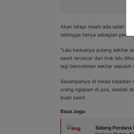
Akan tetapi masih ada salah sa
sehingga hanya sebagian peralat
“Lalu keduanya pulang sekitar j
sawit tercecar dari truk lalu di
lagi berondolan sekitar sepuluh 
Sesampainya di lokasi kejadian
orang ngepam di pos, setelah d
buah sawit.
Baca Juga:
Sidang Perdana 