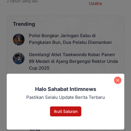
2 tahun
yang lalu
Sub Bagian Tata Usaha yang
bertempat di Ruang Kerja Subbag Tata
Usaha pada Kamis 10 Oktober 2024
pagi. “Dalam rapat ini memfokuskan
Trending
topik rapat pada optimalisasi kinerja
dan penyerapan anggaran. Untuk
Polisi Bongkar Jaringan Sabu di
triwulan III serapan anggaran kita
Pangkalan Bun, Dua Pelaku Diamankan
sudah sesuai dengan […]
Gemilang! Atlet Taekwondo Kobar Panen
89 Medali di Ajang Bergengsi Rektor Unda
Cup 2025
Terekam CCTV, Pelaku Curanmor di Jalan
Juanda Sampit Ternyata Seorang PNS
Halo Sahabat Intimnews
Pastikan Selalu Update Berita Terbaru
Jangan Lengah, Inilah Kejahatan Dunia
Maya yang Paling Sering Terjadi
Ikuti Saluran
Siapkan Saksi Permanen, Demokrat Kotim
Panaskan Mesin Partai Hadapi Pemilu
2029