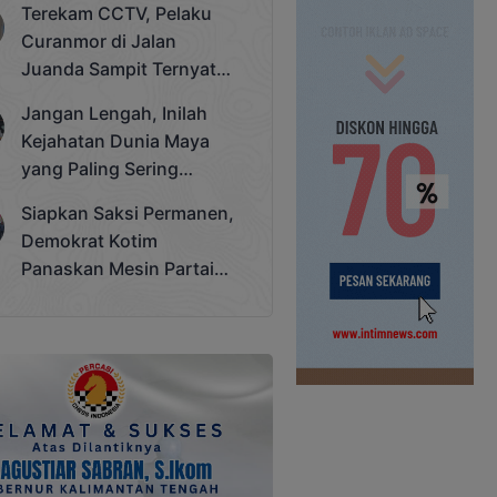
Terekam CCTV, Pelaku
Cup 2025
Curanmor di Jalan
Juanda Sampit Ternyata
Seorang PNS
Jangan Lengah, Inilah
Kejahatan Dunia Maya
yang Paling Sering
Terjadi
Siapkan Saksi Permanen,
Demokrat Kotim
Panaskan Mesin Partai
Hadapi Pemilu 2029