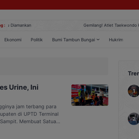
g :
Gemilang! Atlet Taekwondo Kobar Panen 89 Medali di Ajang Berg
Ekonomi
Politik
Bumi Tambun Bungai
Hukrim
Lif
Tre
es Urine, Ini
ginya jam terbang para
bupaten di UPTD Terminal
, Sampit. Membuat Satuan
res Kotim dan Dinas
saan kesehatan dan tes