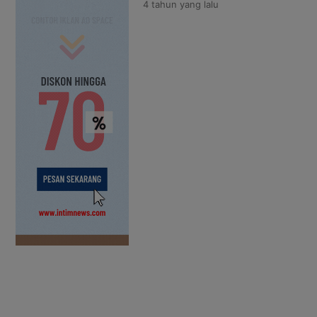
4 tahun
yang lalu
urine untuk para sopir bus. Men
Sarpani melalui Kasat Lantas Po
kegiatan […]