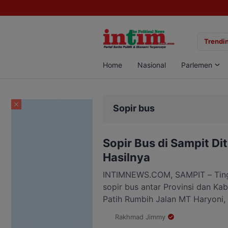
ngan Sabu di Pangkalan Bun, Dua Pelaku Diamankan
Trendin
Home
Nasional
Parlemen
Sopir bus
Sopir Bus di Sampit Dit
Hasilnya
INTIMNEWS.COM, SAMPIT – Ting
sopir bus antar Provinsi dan Ka
Patih Rumbih Jalan MT Haryoni
Polisi Lalulintas (Satlantas) Pol
Rakhmad Jimmy
Perhubungan menggelar pemerik