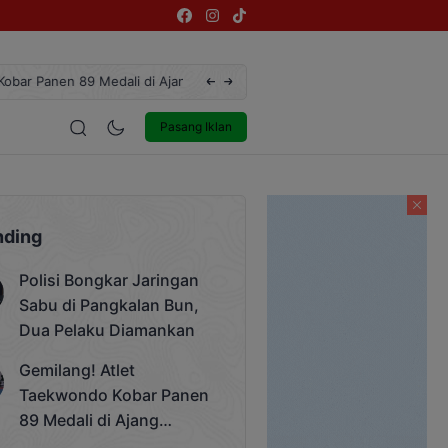
engsi Rektor Unda Cup 2025
Terekam CCTV, Pelaku Curanmor di Jalan
estyle
Entertainment
Pasang Iklan
nding
Polisi Bongkar Jaringan
Sabu di Pangkalan Bun,
Dua Pelaku Diamankan
Gemilang! Atlet
Taekwondo Kobar Panen
89 Medali di Ajang
Bergengsi Rektor Unda