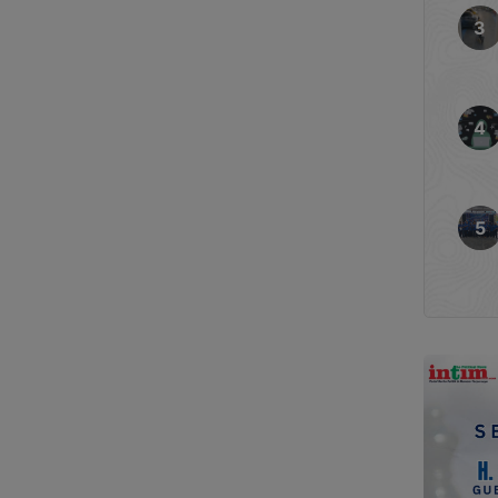
urut Kapolres Kotim, AKBP
lres Kotim, AKP Salahiddin