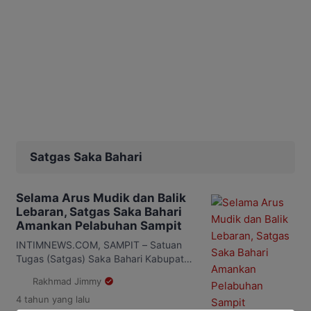
Satgas Saka Bahari
Selama Arus Mudik dan Balik
Lebaran, Satgas Saka Bahari
Amankan Pelabuhan Sampit
INTIMNEWS.COM, SAMPIT – Satuan
Tugas (Satgas) Saka Bahari Kabupaten
Kotawaringin Timur (Kotim) terlibat aktif
Rakhmad Jimmy
selama arus mudik dan arus balik
4 tahun
yang lalu
lebaran 1443 Hijriah di Pelabuhan