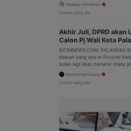
Aula Jaya Tingang, Palangka Ra
Redaksi IntimNews
2023. 10 Pj Bupati dan Wali Kota
3 tahun
yang lalu
diantaranya 9 orang merupakan 
satu orang berasal dari pusat. 
Akhir Juli, DPRD akan
Calon Pj Wali Kota Pa
INTIMNEWS.COM, PALANGKA RAY
daerah yang ada di Provinsi Ka
bulan lagi akan berakhir masa j
Wali Kota Palangka Raya Fairid
Muhammad Syauqi
akhir masa jabatan. Untuk meng
3 tahun
yang lalu
tersebut, DPRD Kota Palangka R
melaksanakan rapat pengajuan n
Kota yang akan menggantikan [