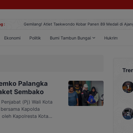
g :
Gemilang! Atlet Taekwondo Kobar Panen 89 Medali di Ajang Berge
Ekonomi
Politik
Bumi Tambun Bungai
Hukrim
Lif
Tre
 Pemko Palangka
paket Sembako
njabat (Pj) Wali Kota
 bersama Kapolda
 oleh Kapolresta Kota
i Santosa menyalurkan
an logistik berupa