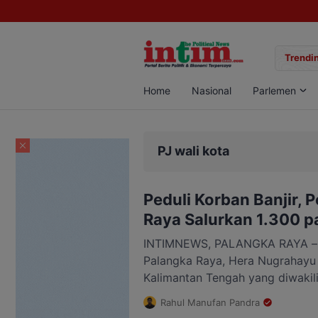
gan Sabu di Pangkalan Bun, Dua Pelaku Diamankan
Trendin
Home
Nasional
Parlemen
PJ wali kota
Peduli Korban Banjir,
Raya Salurkan 1.300 
INTIMNEWS, PALANGKA RAYA – Pe
Palangka Raya, Hera Nugrahayu
Kalimantan Tengah yang diwakili
Palangka Raya Kombes Pol. Bud
Rahul Manufan Pandra
bantuan ke korban banjir. Kesiap