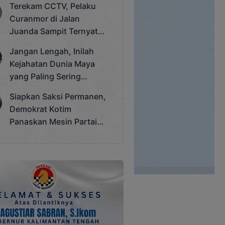
Terekam CCTV, Pelaku
Cup 2025
Curanmor di Jalan
Juanda Sampit Ternyata
Seorang PNS
Jangan Lengah, Inilah
Kejahatan Dunia Maya
yang Paling Sering
Terjadi
Siapkan Saksi Permanen,
Demokrat Kotim
Panaskan Mesin Partai
Hadapi Pemilu 2029