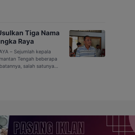
ya, Senin 25 September
 yang dilantik tersebut
pejabat dari daerah dan
Berikut nama-nama […]
 Usulkan Tiga Nama
langka Raya
A – Sejumlah kepala
limantan Tengah beberapa
abatannya, salah satunya
 Naparin yang memasuki
isi kekosongan jabatan
aya akan segera
ama Penjabat (PJ) Wali
…]