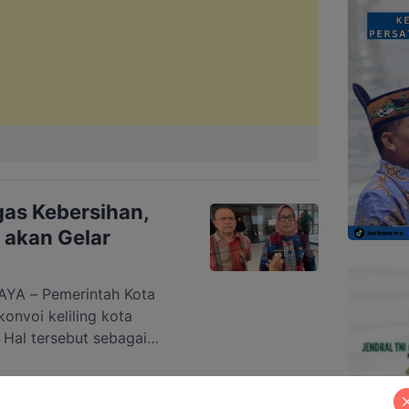
gas Kebersihan,
 akan Gelar
A – Pemerintah Kota
onvoi keliling kota
 Hal tersebut sebagai
as semua pihak, khususnya
 Palangka Raya kembali
Konvoi akan tetap kita