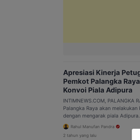
Apresiasi Kinerja Petu
Pemkot Palangka Raya
Konvoi Piala Adipura
INTIMNEWS.COM, PALANGKA RAY
Palangka Raya akan melakukan k
dengan mengarak piala Adipura.
bentuk apresiasi atas kerja ker
Rahul Manufan Pandra
petugas kebersihan hingga Kota
2 tahun
yang lalu
berhasil meraih piala Adipura. “