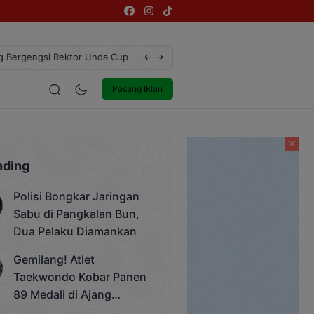
ngsi Rektor Unda Cup 2025
Terekam CCTV, Pelaku Curanmor di Jalan 
estyle
Entertainment
Pasang Iklan
nding
Polisi Bongkar Jaringan
Sabu di Pangkalan Bun,
Dua Pelaku Diamankan
Gemilang! Atlet
Taekwondo Kobar Panen
89 Medali di Ajang
Bergengsi Rektor Unda