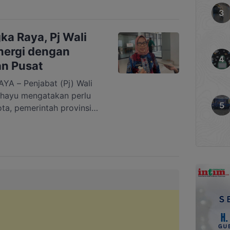
ngan rincian 1.300 dari
lteng kepada para warga
gka Raya, Pj Wali
inergi dengan
an Pusat
 – Penjabat (Pj) Wali
ahayu mengatakan perlu
ota, pemerintah provinsi
angani persoalan banjir
h Kota Palangka Raya.
asuki musim hujan, maka
gka Raya mengalami banjir