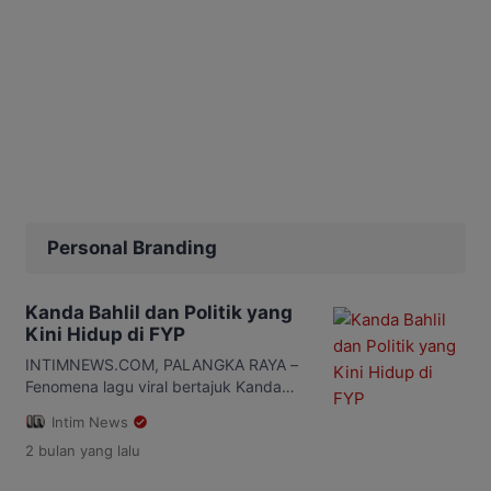
Personal Branding
Kanda Bahlil dan Politik yang
Kini Hidup di FYP
INTIMNEWS.COM, PALANGKA RAYA –
Fenomena lagu viral bertajuk Kanda
Bahlil yang beredar luas di TikTok,
Intim News
Instagram Reels, hingga berbagai
2 bulan
yang lalu
platform media sosial memunculkan
diskusi baru mengenai perubahan