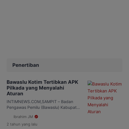
Penertiban
Bawaslu Kotim Tertibkan APK
Pilkada yang Menyalahi
Aturan
INTIMNEWS.COM,SAMPIT – Badan
Pengawas Pemilu (Bawaslu) Kabupaten
Kotawaringin Timur (Kotim) bersama
Ibrahim JM
jajaranya lakukan penertiban Alat
2 tahun
yang lalu
Peraga Kampanye (APK) Pilkada 2024