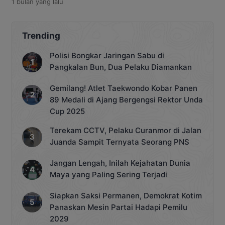
1 bulan
yang lalu
langkah yang dilakukan yakni
menghadirkan Pasar Inflasi yang
digelar secara rutin setiap hari Rabu
untuk menyediakan kebutuhan pokok
Trending
dengan harga terjangkau bagi
masyarakat. Program yang digagas
Polisi Bongkar Jaringan Sabu di
Dinas Perindustrian, Perdagangan,
Pangkalan Bun, Dua Pelaku Diamankan
Koperasi, dan UKM
(DisperindagkopUKM) Kobar itu
Gemilang! Atlet Taekwondo Kobar Panen
menjadi bagian dari inovasi […]
89 Medali di Ajang Bergengsi Rektor Unda
Cup 2025
Terekam CCTV, Pelaku Curanmor di Jalan
Juanda Sampit Ternyata Seorang PNS
Jangan Lengah, Inilah Kejahatan Dunia
Maya yang Paling Sering Terjadi
Siapkan Saksi Permanen, Demokrat Kotim
Panaskan Mesin Partai Hadapi Pemilu
2029