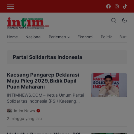
Home
Nasional
Parlemen
Ekonomi
Politik
Bumi T
Partai Solidaritas Indonesia
Kaesang Pangarep Deklarasi
Maju Pileg 2029, Bidik Dapil
Puan Maharani
INTIMNEWS.COM – Ketua Umum Partai
Solidaritas Indonesia (PSI) Kaesang
Pangarep menyatakan akan maju
Intim News
sebagai calon anggota DPR RI pada
2 minggu
yang lalu
Pemilu Legislatif 2029. Ia memilih
daerah pemilihan (dapil) V Jawa
Tengah yang meliputi Kota Solo,