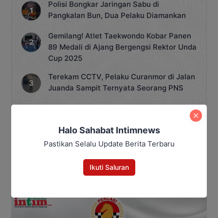
yang dikukuhkan oleh DPP PSI adalah
Polisi Bongkar Jaringan Sabu di
seluruh pengurus PSI […]
Pangkalan Bun, Dua Pelaku Diamankan
Gemilang! Atlet Taekwondo Kobar Panen
89 Medali di Ajang Bergengsi Rektor Unda
Cup 2025
Terekam CCTV, Pelaku Curanmor di Jalan
Juanda Sampit Ternyata Seorang PNS
Jangan Lengah, Inilah Kejahatan Dunia
Maya yang Paling Sering Terjadi
Halo Sahabat Intimnews
Siapkan Saksi Permanen, Demokrat Kotim
Pastikan Selalu Update Berita Terbaru
Panaskan Mesin Partai Hadapi Pemilu
2029
Ikuti Saluran