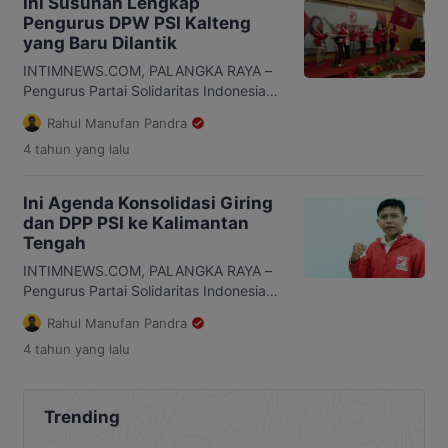
Ini Susunan Lengkap
Pengurus DPW PSI Kalteng
yang Baru Dilantik
INTIMNEWS.COM, PALANGKA RAYA –
Pengurus Partai Solidaritas Indonesia
(PSI) se Kalimantan Tengah (Kalteng)
Rahul Manufan Pandra
telah resmi dikukuhkan hari ini Jumat
4 tahun
yang lalu
19 Agustus 2022. Pelantikan pengurus
PSI Kalteng tersebut dilantik langsung
oleh Ketua Umum DPP PSI H. Giring
Ini Agenda Konsolidasi Giring
Ganesha di hotel Aquarius Palangka
dan DPP PSI ke Kalimantan
Raya. Selain pengurus DPW Tingkat
Tengah
Provinsi diketahui yang juga dilantik
adalah DPD PSI Kabupaten/Kota, […]
INTIMNEWS.COM, PALANGKA RAYA –
Pengurus Partai Solidaritas Indonesia
(PSI) se Kalimantan Tengah resmi
Rahul Manufan Pandra
dikukuhkan hari ini Jumat 19 Agustus
4 tahun
yang lalu
2022. Pelantikan pengurus PSI dihadiri
langsung oleh Ketua Umum PSI H.
Giring Ganesha dan Wasekjend DPP PSI
Satia Chandra Wiguna di hotel Aquarius
Trending
Boutique Palangka Raya. Pengurus