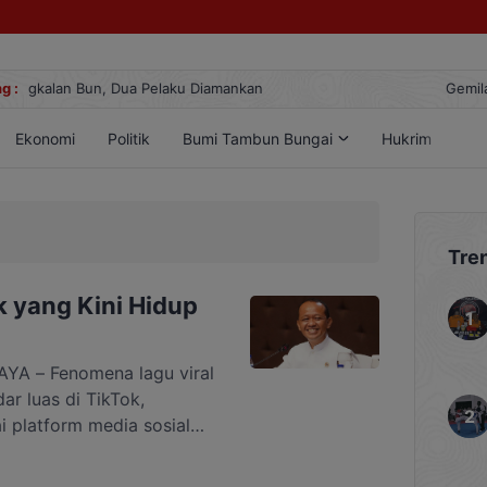
g :
Gemilang! Atlet Taekwondo Kobar Panen 89 Medali di Ajang B
Ekonomi
Politik
Bumi Tambun Bungai
Hukrim
Lif
Tre
k yang Kini Hidup
A – Fenomena lagu viral
ar luas di TikTok,
i platform media sosial
enai perubahan wajah
nteri Energi dan Sumber