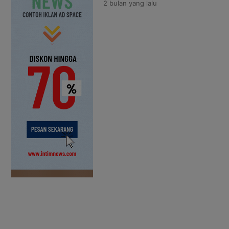
2 bulan
yang lalu
Daya Mineral (ESDM), Bahlil Laha
dalam pemberitaan kebijakan, te
dari budaya […]