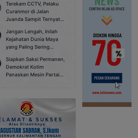
Terekam CCTV, Pelaku
Cup 2025
Curanmor di Jalan
Juanda Sampit Ternyata
Seorang PNS
Jangan Lengah, Inilah
Kejahatan Dunia Maya
yang Paling Sering
Terjadi
Siapkan Saksi Permanen,
Demokrat Kotim
Panaskan Mesin Partai
Hadapi Pemilu 2029