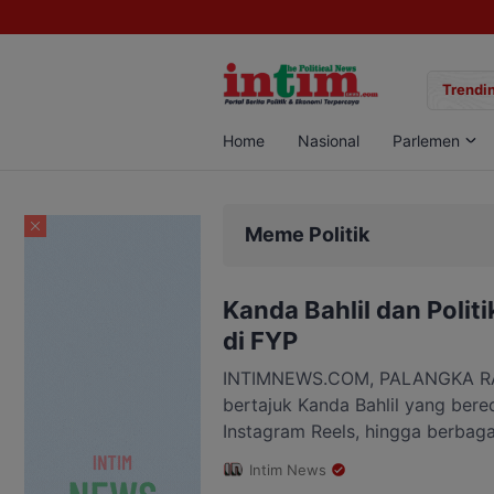
aringan Sabu di Pangkalan Bun, Dua Pelaku Diamankan
Trendin
Home
Nasional
Parlemen
Meme Politik
Kanda Bahlil dan Politi
di FYP
INTIMNEWS.COM, PALANGKA RAY
bertajuk Kanda Bahlil yang bered
Instagram Reels, hingga berbaga
memunculkan diskusi baru meng
Intim News
politik di era digital. Sosok Me