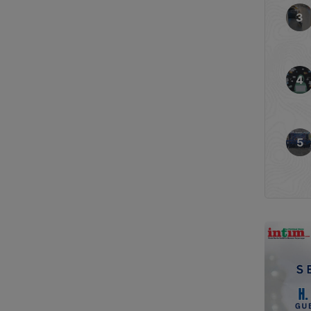
dalia, kini tak hanya hadir
tapi juga menjadi bagian