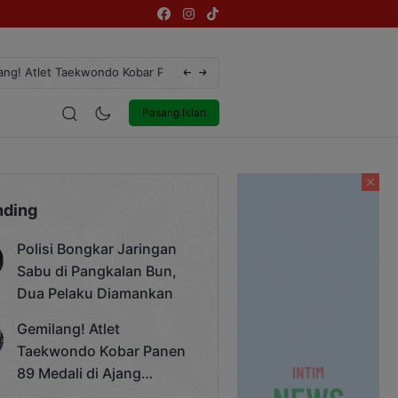
ergengsi Rektor Unda Cup 2025
Terekam CCTV, Pelaku Curanmor di Ja
estyle
Entertainment
Pasang Iklan
nding
Polisi Bongkar Jaringan
Sabu di Pangkalan Bun,
Dua Pelaku Diamankan
Gemilang! Atlet
Taekwondo Kobar Panen
89 Medali di Ajang
Bergengsi Rektor Unda