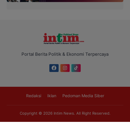
Portal Berita Politik & Ekonomi Terpercaya
Redaksi
Iklan
Pedoman Media Siber
Copyright © 2026
Intim News
. All Right Reserved.