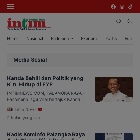
Home
Nasional
Parlemen
Ekonomi
Politik
Bumi T
Media Sosial
Kanda Bahlil dan Politik yang
Kini Hidup di FYP
INTIMNEWS.COM, PALANGKA RAYA –
Fenomena lagu viral bertajuk Kanda
Bahlil yang beredar luas di TikTok,
Intim News
Instagram Reels, hingga berbagai
2 bulan
yang lalu
platform media sosial memunculkan
diskusi baru mengenai perubahan
wajah politik di era digital. Sosok
Kadis Kominfo Palangka Raya
Menteri Energi dan Sumber Daya