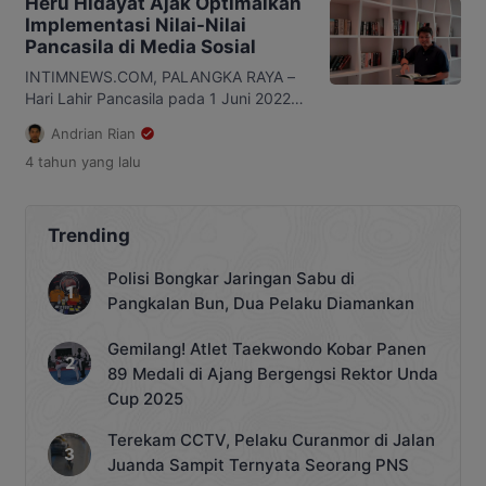
Heru Hidayat Ajak Optimalkan
Implementasi Nilai-Nilai
Pancasila di Media Sosial
INTIMNEWS.COM, PALANGKA RAYA –
Hari Lahir Pancasila pada 1 Juni 2022
disebut sebagai momentum bagi
Andrian Rian
segenap bangsa Indonesia untuk
4 tahun
yang lalu
senantiasa menghormati, menjunjung
dan mengamalkan nilai-nilai Pancasila
dalam kehidupan bermasyarakat,
berbangsa dan bernegara. Tidak
Trending
terkecuali pada era digital saat ini,
justru nilai-nilai Pancasila akan sangat
Polisi Bongkar Jaringan Sabu di
dibutuhkan dalam upaya menjaga
Pangkalan Bun, Dua Pelaku Diamankan
keutuhan dan kerukunan kehidupan
dimasyarakat dewasa ini. […]
Gemilang! Atlet Taekwondo Kobar Panen
89 Medali di Ajang Bergengsi Rektor Unda
Cup 2025
Terekam CCTV, Pelaku Curanmor di Jalan
Juanda Sampit Ternyata Seorang PNS