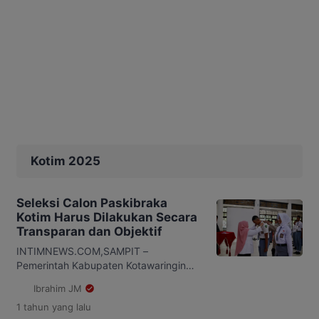
Kotim 2025
Seleksi Calon Paskibraka
Kotim Harus Dilakukan Secara
Transparan dan Objektif
INTIMNEWS.COM,SAMPIT –
Pemerintah Kabupaten Kotawaringin
Timur (Kotim) resmi menggelar
Ibrahim JM
pembukaan seleksi calon Pengibar
1 tahun
yang lalu
Bendera Pusaka (Paskibraka) Kotim