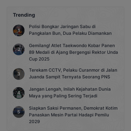
tahun 2025. Acara ini berlangsung di
Gedung Serbaguna Sampit pada Rabu
26 Februari 2025. Bupati Kotim yang
Trending
diwakili oleh Staf Ahli Bupati Bidang
Kemasyarakatan dan SDM, Rusmiati,
Polisi Bongkar Jaringan Sabu di
secara simbolis membuka seleksi ini
Pangkalan Bun, Dua Pelaku Diamankan
dan menekankan bahwa menjadi
anggota paskibraka […]
Gemilang! Atlet Taekwondo Kobar Panen
89 Medali di Ajang Bergengsi Rektor Unda
Cup 2025
Terekam CCTV, Pelaku Curanmor di Jalan
Juanda Sampit Ternyata Seorang PNS
Jangan Lengah, Inilah Kejahatan Dunia
Maya yang Paling Sering Terjadi
Siapkan Saksi Permanen, Demokrat Kotim
Panaskan Mesin Partai Hadapi Pemilu
2029