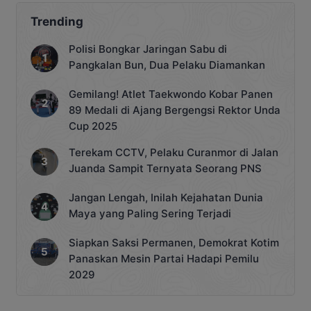
Barat (Kobar) sedang aktif memantau
potensi banjir di berbagai titik di
Trending
wilayah tersebut. Kepala BPBD Kobar,
Syahruni, menyatakan bahwa pihaknya
Polisi Bongkar Jaringan Sabu di
telah meningkatkan kewaspadaan dan
Pangkalan Bun, Dua Pelaku Diamankan
terus melakukan monitoring di […]
Gemilang! Atlet Taekwondo Kobar Panen
89 Medali di Ajang Bergengsi Rektor Unda
Cup 2025
Terekam CCTV, Pelaku Curanmor di Jalan
Juanda Sampit Ternyata Seorang PNS
Jangan Lengah, Inilah Kejahatan Dunia
Maya yang Paling Sering Terjadi
Siapkan Saksi Permanen, Demokrat Kotim
Panaskan Mesin Partai Hadapi Pemilu
2029