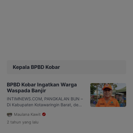
Kepala BPBD Kobar
BPBD Kobar Ingatkan Warga
Waspada Banjir
INTIMNEWS.COM, PANGKALAN BUN –
Di Kabupaten Kotawaringin Barat, debit
air di beberapa lokasi telah meningkat,
Maulana Kawit
seiring dengan intensitas hujan yang
2 tahun
yang lalu
tinggi. Badan Penanggulangan
Bencana Daerah (BPBD) Kotawaringin