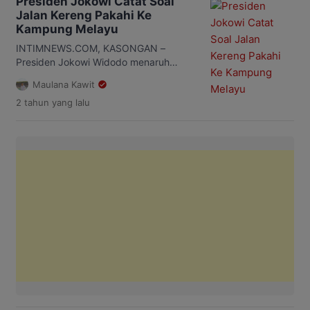
Presiden Jokowi Catat Soal
Sukoharjo, Klaten, dan Boyolali.
Jalan Kereng Pakahi Ke
Kaesang menyampaikan rencana
Kampung Melayu
tersebut saat menghadiri Rapat
Koordinasi Daerah (Rakorda) DPD PSI
INTIMNEWS.COM, KASONGAN –
Kota Solo, Sabtu malam, 25 […]
Presiden Jokowi Widodo menaruh
perhatian terhadap masalah
Maulana Kawit
infrastruktur jalan, terutama jalan dari
2 tahun
yang lalu
Kereng Pakahi ke Kampung Melayu
Kecamatan Mendawai Kabupaten
Katingan Provinsi Kalimantan Tengah.
Hal itu diungkapkan Presiden Jokowi
merespon pertanyaan wartawan soal
jalan daerah di Kabupaten Katingan.
Jokowi sempat bertanya mengenai
status jalan tersebut, apakah jalan yang
tangani Provinsi, Kabupaten atau […]