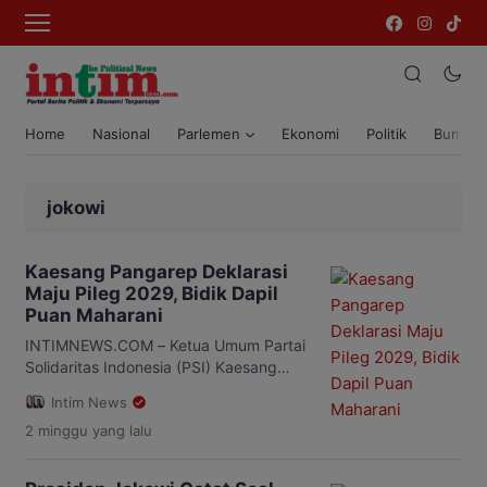
Home
Nasional
Parlemen
Ekonomi
Politik
Bumi T
jokowi
Kaesang Pangarep Deklarasi
Maju Pileg 2029, Bidik Dapil
Puan Maharani
INTIMNEWS.COM – Ketua Umum Partai
Solidaritas Indonesia (PSI) Kaesang
Pangarep menyatakan akan maju
Intim News
sebagai calon anggota DPR RI pada
2 minggu
yang lalu
Pemilu Legislatif 2029. Ia memilih
daerah pemilihan (dapil) V Jawa
Tengah yang meliputi Kota Solo,