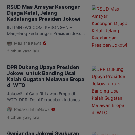
RSUD Mas Amsyar Kasongan
Dijaga Ketat, Jelang
Kedatangan Presiden Jokowi
INTIMNEWS.COM, KASONGAN –
Menjelang kedatangan Presiden Jokowi
di Rumah Mas Amsyar Kasongan di
Maulana Kawit
Kabupaten Katingan, Provinsi
2 tahun
yang lalu
Kalimantan Tengah. Sejumlah petugas
Pasukan Pengaman Presiden
(Paspampres) dibantu polisi setempat
DPR Dukung Upaya Presiden
terlihat berjaga-jaga di area rumah
Jokowi untuk Banding Usai
sakit. Pantauan intimnews.com di
Kalah Gugatan Melawan Eropa
lapangan sejumlah petugas
di WTO
Paspampres yang mengenakan kemeja
batik lengan panjang terlihat berjaga-
Jokowi! Ini Cara RI Lawan Eropa di
jaga di sekitar depan pintu masuk UPT
WTO, DPR: Demi Peradaban Indonesia
RSUD […]
INTIMNEWS.COM, PANGKALAN BUN –
Redaksi IntimNews
Presiden RI Joko Widodo (Jokowi)
4 tahun
yang lalu
semakin keras melawan Uni Eropa (UE)
atas kekalahan gugatan di Organisasi
Perdagangan Dunia (World Trade
Ganjar dan Jokowi Syukuran