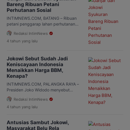
Organization/WTO). Anggota Komisi VII
Bareng Ribuan Petani
DPR RI Mukhtarudin mendukung
Perhutanan Sosial
langkah tegas Presiden Jokowi yang
siap melakukan banding atas
INTIMNEWS.COM, BATANG – Ribuan
kekalahan gugatan […]
petani penggarap lahan perhutanan
sosial memenuhi Lapangan Cepoko,
Redaksi IntimNews
Tumbrep, Bandar, Kabupaten Batang,
4 tahun
yang lalu
Rabu (8/6/2022). Mereka datang dari
berbagai penjuru Jawa Tengah untuk
syukuran hasil bumi Gerakan
Jokowi Sebut Sudah Jadi
Masyarakat (Gema) Perhutanan Sosial
Keniscayaan Indonesia
bersama Presiden Joko Widodo
Menaikkan Harga BBM,
(Jokowi) dan Gubernur Jawa Tengah
Kenapa?
Ganjar Pranowo. Sejak pagi hari lautan
manusia sudah terlihat berbondong-
INTIMNEWS.COM, PALANGKA RAYA –
bondong menuju lokasi. […]
Presiden Joko Widodo menyebut
bahwa sudah menjadi keniscayaan
Redaksi IntimNews
bahwa Indonesia menaikkan harga
4 tahun
yang lalu
Bahan Bakar Minyak (BBM). Ia
beralasan, ini dipicu karena kondisi
geopolitik internasional dan ekonomi
Antusias Sambut Jokowi,
global yang bergejolak saat ini.
Masyarakat Belu Rela