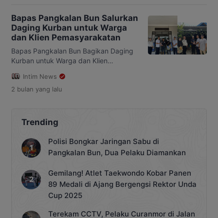
Hijriah. Mengusung tema “Berkurban,
Berbagi, dan Berdaya”, pembagian
Bapas Pangkalan Bun Salurkan
daging kurban dilakukan langsung
Daging Kurban untuk Warga
kepada masyarakat dengan sasaran
dan Klien Pemasyarakatan
fakir miskin, anak yatim, dhuafa,
pengemudi ojek online, buruh, dan
Bapas Pangkalan Bun Bagikan Daging
kelompok masyarakat lainnya.
Kurban untuk Warga dan Klien
Pendistribusian daging kurban
Pemasyarakatan INTIMNEWS.COM,
Intim News
dipusatkan di […]
PANGKALAN BUN – Balai
2 bulan
yang lalu
Pemasyarakatan (Bapas) Kelas II
Pangkalan Bun melaksanakan
pemotongan hewan kurban dalam
rangka Hari Raya Iduladha 1447 Hijriah,
Trending
Rabu (27/5/2026). Kegiatan tersebut
berlangsung di lingkungan kantor
Polisi Bongkar Jaringan Sabu di
Bapas Pangkalan Bun dengan
Pangkalan Bun, Dua Pelaku Diamankan
melibatkan warga sekitar. Kegiatan
pemotongan dimulai sejak pagi hari dan
Gemilang! Atlet Taekwondo Kobar Panen
[…]
89 Medali di Ajang Bergengsi Rektor Unda
Cup 2025
Terekam CCTV, Pelaku Curanmor di Jalan