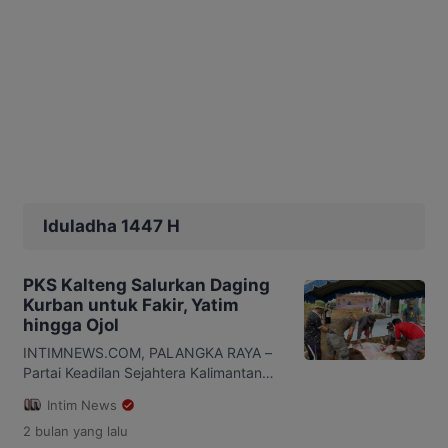
Iduladha 1447 H
PKS Kalteng Salurkan Daging
Kurban untuk Fakir, Yatim
hingga Ojol
INTIMNEWS.COM, PALANGKA RAYA –
Partai Keadilan Sejahtera Kalimantan
Tengah membagikan daging sapi
Intim News
kurban kepada masyarakat dalam
2 bulan
yang lalu
momentum Hari Raya Iduladha 1447