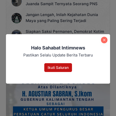
Juanda Sampit Ternyata Seorang PNS
Jangan Lengah, Inilah Kejahatan Dunia
Maya yang Paling Sering Terjadi
Siapkan Saksi Permanen, Demokrat Kotim
Panaskan Mesin Partai Hadapi Pemilu
2029
Halo Sahabat Intimnews
Pastikan Selalu Update Berita Terbaru
Ikuti Saluran