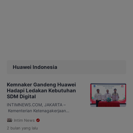
Huawei Indonesia
Kemnaker Gandeng Huawei
Hadapi Ledakan Kebutuhan
SDM Digital
INTIMNEWS.COM, JAKARTA –
Kementerian Ketenagakerjaan
(Kemnaker) dan Huawei Indonesia
Intim News
memperkuat kemitraan strategis
2 bulan
yang lalu
melalui penandatanganan nota