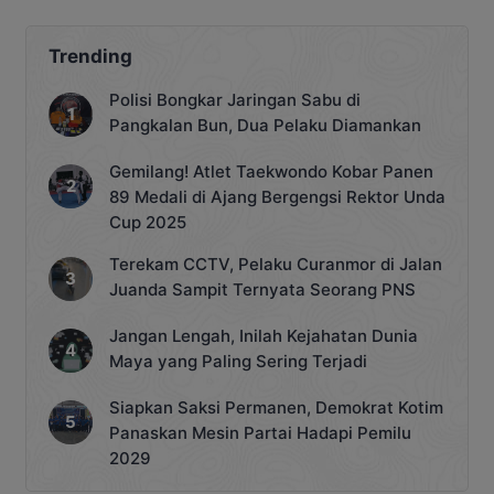
kesepahaman (MoU) dalam
pengembangan SDM dan peningkatan
kompetensi digital di Jakarta, Selasa
Trending
(26/5/2026). Nota kesepahaman
ditandatangani oleh Kepala Pusat Pasar
Polisi Bongkar Jaringan Sabu di
Kerja Kemnaker R. Nurhidajat bersama
Pangkalan Bun, Dua Pelaku Diamankan
Direktur SDM Huawei Indonesia Andhi
Mufti, serta disaksikan Sekretaris
Gemilang! Atlet Taekwondo Kobar Panen
Jenderal Kemnaker Cris Kuntadi.
89 Medali di Ajang Bergengsi Rektor Unda
Sekretaris Jenderal Kemnaker, […]
Cup 2025
Terekam CCTV, Pelaku Curanmor di Jalan
Juanda Sampit Ternyata Seorang PNS
Jangan Lengah, Inilah Kejahatan Dunia
Maya yang Paling Sering Terjadi
Siapkan Saksi Permanen, Demokrat Kotim
Panaskan Mesin Partai Hadapi Pemilu
2029