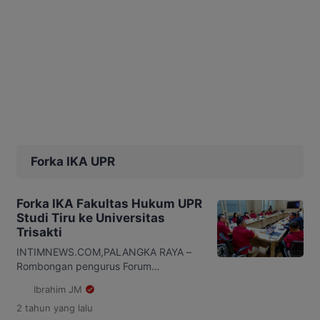
Forka IKA UPR
Forka IKA Fakultas Hukum UPR
Studi Tiru ke Universitas
Trisakti
INTIMNEWS.COM,PALANGKA RAYA –
Rombongan pengurus Forum
Komunikasi Ikatan Alumni (Forka IKA)
Ibrahim JM
Fakultas Hukum Universitas Palangka
2 tahun
yang lalu
Raya (UPR) melakukan kunjungan ke