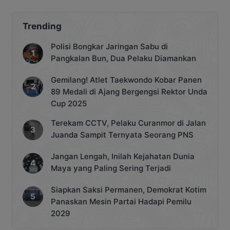
Pengurus IKA Fakultas Hukum
Universitas Trisakti pada Kamis 30
Oktober 2024. Rombongan Forka IKA
Trending
FH-UPR ini terdiri dari Ketua
Rajabduddin, Wakil Ketua Meldy Putera,
Polisi Bongkar Jaringan Sabu di
Sekretaris Endrawati, Bendahara Arif
Pangkalan Bun, Dua Pelaku Diamankan
Irawan Sanjaya disambut baik oleh
Pengurus IKA […]
Gemilang! Atlet Taekwondo Kobar Panen
89 Medali di Ajang Bergengsi Rektor Unda
Cup 2025
Terekam CCTV, Pelaku Curanmor di Jalan
Juanda Sampit Ternyata Seorang PNS
Jangan Lengah, Inilah Kejahatan Dunia
Maya yang Paling Sering Terjadi
Siapkan Saksi Permanen, Demokrat Kotim
Panaskan Mesin Partai Hadapi Pemilu
2029