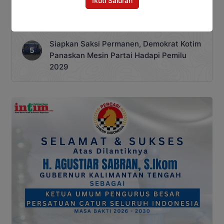
Ikuti Saluran
Jangan Lengah, Inilah Kejahatan Dunia
Maya yang Paling Sering Terjadi
Siapkan Saksi Permanen, Demokrat Kotim
Panaskan Mesin Partai Hadapi Pemilu
2029