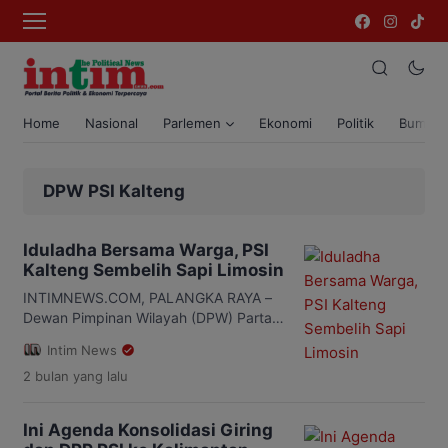
Home
Nasional
Parlemen
Ekonomi
Politik
Bumi T
DPW PSI Kalteng
Iduladha Bersama Warga, PSI
Kalteng Sembelih Sapi Limosin
INTIMNEWS.COM, PALANGKA RAYA –
Dewan Pimpinan Wilayah (DPW) Partai
Solidaritas Indonesia (PSI) Kalteng
Intim News
menggelar aksi sosial keagamaan,
2 bulan
yang lalu
dengan menyembelih hewan kurban
bersama warga Palangka Raya, Kamis
(28/5) pagi. Kegiatan dimulai pukul
Ini Agenda Konsolidasi Giring
07.30 WIB ini dipusatkan di halaman