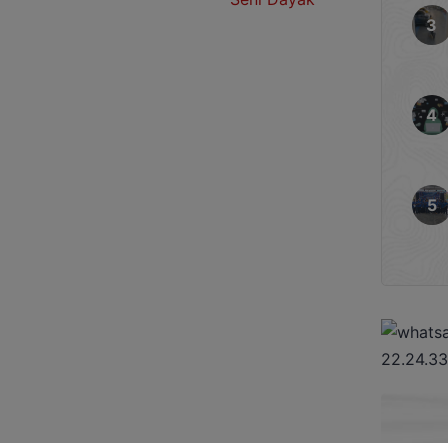
23 Kabupaten Katingan. Ia
ujud nyata kepedulian
budaya Dayak. Menurut
genda tahunan yang […]