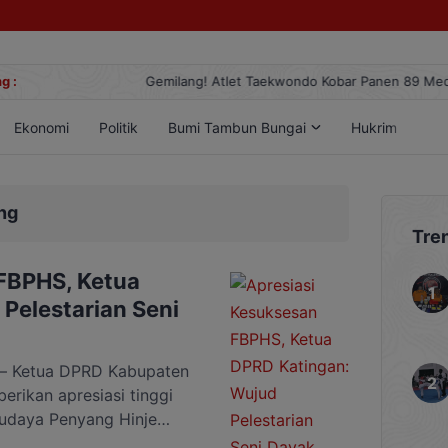
g :
Gemilang! Atlet Taekwondo Kobar Panen 89 Medali di Ajang Berge
Ekonomi
Politik
Bumi Tambun Bungai
Hukrim
Lif
ng
Tre
FBPHS, Ketua
Pelestarian Seni
Ketua DPRD Kabupaten
rikan apresiasi tinggi
Budaya Penyang Hinje
yat yang digelar dalam