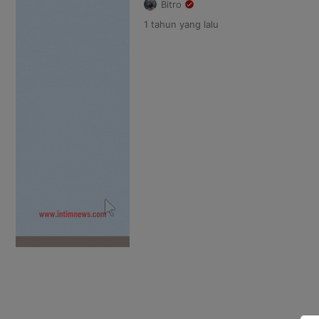
Bitro
rangka peringatan Hari Jadi ke-
1 tahun
yang lalu
menyebut festival ini sebagai w
terhadap pelestarian seni dan 
Marwan, FBPHS telah menjadi a