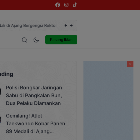
ngsi Rektor Unda Cup 2025
Terekam CCTV, Pelaku Curanmor di Jalan
estyle
Entertainment
Pasang Iklan
nding
Polisi Bongkar Jaringan
Sabu di Pangkalan Bun,
Dua Pelaku Diamankan
Gemilang! Atlet
Taekwondo Kobar Panen
89 Medali di Ajang
Bergengsi Rektor Unda