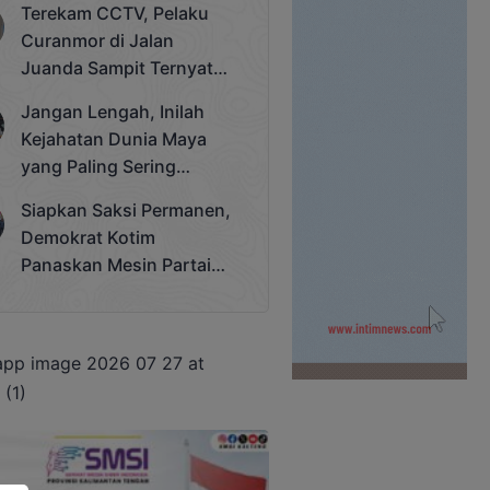
Terekam CCTV, Pelaku
Cup 2025
Curanmor di Jalan
Juanda Sampit Ternyata
Seorang PNS
Jangan Lengah, Inilah
Kejahatan Dunia Maya
yang Paling Sering
Terjadi
Siapkan Saksi Permanen,
Demokrat Kotim
Panaskan Mesin Partai
Hadapi Pemilu 2029