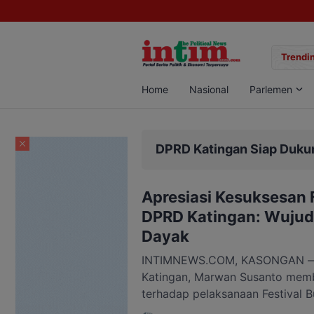
ngan Sabu di Pangkalan Bun, Dua Pelaku Diamankan
Trendin
Home
Nasional
Parlemen
DPRD Katingan Siap Duku
Apresiasi Kesuksesan 
DPRD Katingan: Wujud 
Dayak
INTIMNEWS.COM, KASONGAN — 
Katingan, Marwan Susanto membe
terhadap pelaksanaan Festival 
Simpei (FBPHS) dan hiburan rak