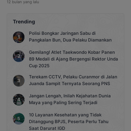
12 bulan
yang lalu
ke pelosok wilayah. Menurutnya, masih
banyak daerah terpencil di Katingan
yang belum menikmati fasilitas
pendidikan yang memadai. Marwan
Trending
menilai pendidikan merupakan kunci
utama dalam meningkatkan kualitas
Polisi Bongkar Jaringan Sabu di
sumber daya manusia (SDM) yang
Pangkalan Bun, Dua Pelaku Diamankan
berdaya saing. Namun, kondisi di
lapangan menunjukkan tantangan
Gemilang! Atlet Taekwondo Kobar Panen
besar […]
89 Medali di Ajang Bergengsi Rektor Unda
Cup 2025
Terekam CCTV, Pelaku Curanmor di Jalan
Juanda Sampit Ternyata Seorang PNS
Jangan Lengah, Inilah Kejahatan Dunia
Maya yang Paling Sering Terjadi
10 Layanan Kesehatan yang Tidak
Ditanggung BPJS, Peserta Perlu Tahu
Saat Darurat IGD