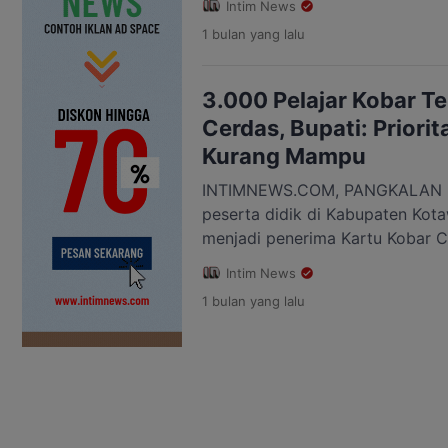
Intim News
dari Ketua DPRD Kotawaringin Ba
1 bulan
yang lalu
Menurutnya, program tersebut m
Pemerintah Kabupaten Kobar d
meringankan beban keluarga ku
3.000 Pelajar Kobar T
pendidikan. Mulyadin mengatak
Cerdas, Bupati: Priori
disampaikan […]
Kurang Mampu
INTIMNEWS.COM, PANGKALAN B
peserta didik di Kabupaten Kota
menjadi penerima Kartu Kobar C
baru 2026. Program yang dilunc
Intim News
Kabupaten Kobar ini diprioritask
1 bulan
yang lalu
keluarga kurang mampu sebaga
beban biaya pendidikan. Bupati 
mengatakan Kartu Kobar Cerdas 