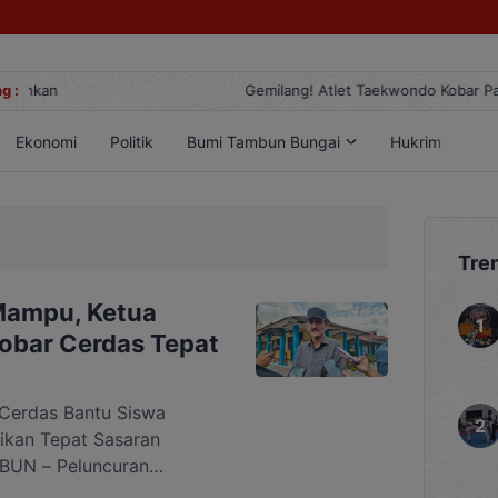
g :
Gemilang! Atlet Taekwondo Kobar Panen 89 Medali di Ajang Berge
Ekonomi
Politik
Bumi Tambun Bungai
Hukrim
Lif
Tre
Mampu, Ketua
obar Cerdas Tepat
 Cerdas Bantu Siswa
ikan Tepat Sasaran
UN – Peluncuran
endapat dukungan penuh