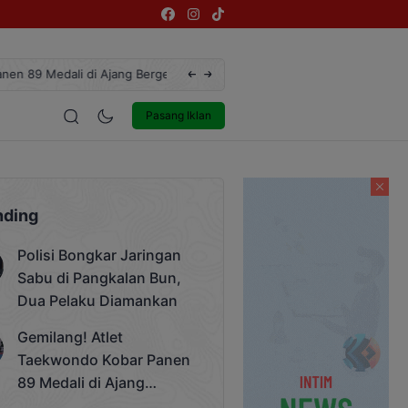
ngsi Rektor Unda Cup 2025
Terekam CCTV, Pelaku Curanmor di Jalan
estyle
Entertainment
Pasang Iklan
nding
Polisi Bongkar Jaringan
Sabu di Pangkalan Bun,
Dua Pelaku Diamankan
Gemilang! Atlet
Taekwondo Kobar Panen
89 Medali di Ajang
Bergengsi Rektor Unda