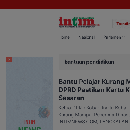
ngan Sabu di Pangkalan Bun, Dua Pelaku Diamankan
Trendin
Home
Nasional
Parlemen
bantuan pendidikan
Bantu Pelajar Kurang 
DPRD Pastikan Kartu K
Sasaran
Ketua DPRD Kobar: Kartu Kobar
Kurang Mampu, Penerima Dipast
INTIMNEWS.COM, PANGKALAN B
Program Kartu Kobar Cerdas m