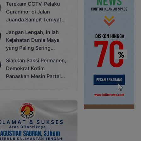
Terekam CCTV, Pelaku
Cup 2025
Curanmor di Jalan
Juanda Sampit Ternyata
Seorang PNS
Jangan Lengah, Inilah
Kejahatan Dunia Maya
yang Paling Sering
Terjadi
Siapkan Saksi Permanen,
Demokrat Kotim
Panaskan Mesin Partai
Hadapi Pemilu 2029