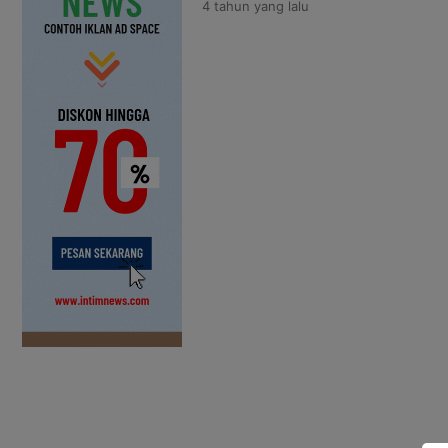
4 tahun
yang lalu
oleh Bupati dan dihadiri oleh W
Porwanto, Sekda, Asisten, Staf Ah