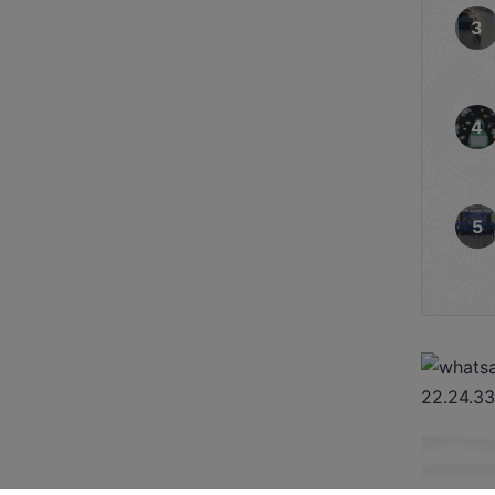
akil Bupati Lamandau Riko
li, Pejabat Eselon lI […]