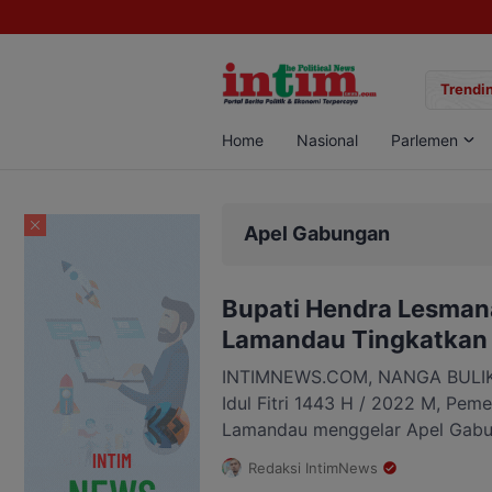
ngkar Jaringan Sabu di Pangkalan Bun, Dua Pelaku Diamankan
Trendin
Home
Nasional
Parlemen
Apel Gabungan
Bupati Hendra Lesman
Lamandau Tingkatkan 
INTIMNEWS.COM, NANGA BULIK –
Idul Fitri 1443 H / 2022 M, Pem
Lamandau menggelar Apel Gabu
kerja Bertempat di halaman Kan
Redaksi IntimNews
Senin (09/05/2022). Apel gabun