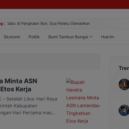
g :
Gemilang! Atlet Taekwondo Kobar Panen 89 Medali di A
Ekonomi
Politik
Bumi Tambun Bungai
Hukrim
Lif
Tre
a Minta ASN
Etos Kerja
 Setelah Libur Hari Raya
erintah Kabupaten
ngan Hari Pertama masuk
tor Bupati Lamandau,
gan ini dipimpin langsung