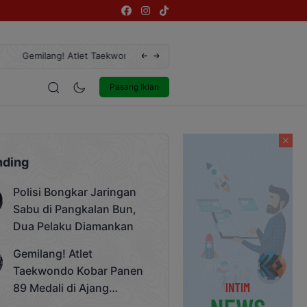
jang Bergengsi Rektor Unda Cup 2025
Terekam CCTV, Pelaku Curanmor
estyle
Entertainment
Pasang Iklan
nding
Polisi Bongkar Jaringan
Sabu di Pangkalan Bun,
Dua Pelaku Diamankan
Gemilang! Atlet
Taekwondo Kobar Panen
89 Medali di Ajang
Bergengsi Rektor Unda