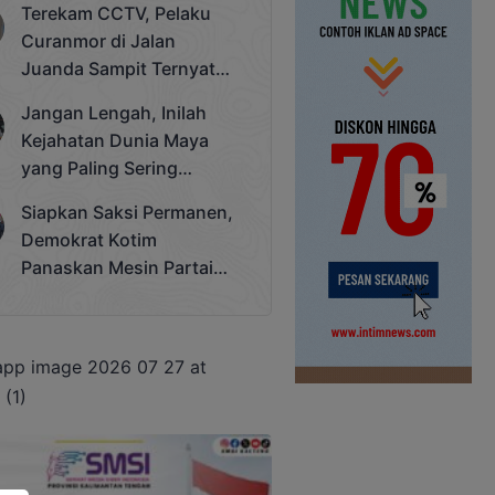
Terekam CCTV, Pelaku
Cup 2025
Curanmor di Jalan
Juanda Sampit Ternyata
Seorang PNS
Jangan Lengah, Inilah
Kejahatan Dunia Maya
yang Paling Sering
Terjadi
Siapkan Saksi Permanen,
Demokrat Kotim
Panaskan Mesin Partai
Hadapi Pemilu 2029