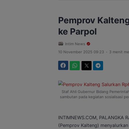
Pemprov Kalteng 
ke Parpol
Intim News
.
10 November 2025 09:23
3 menit m
Facebook
WhatsApp
Twitter
Telegram
Staf Ahli Gubernur Bidang Pemerintah
sambutan pada kegiatan sosialisasi 
INTIMNEWS.COM, PALANGKA RAYA
(Pemprov Kalteng) menyalurkan