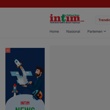
gan Sabu di Pangkalan Bun, Dua Pelaku Diamankan
Trendin
Home
Nasional
Parlemen