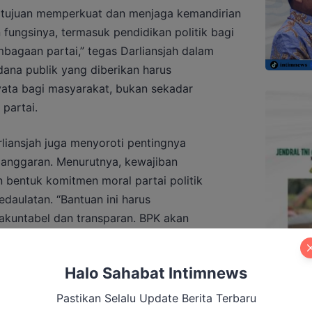
ertujuan memperkuat dan menjaga kemandirian
 fungsinya, termasuk pendidikan politik bagi
bagaan partai,” tegas Darliansjah dalam
ana publik yang diberikan harus
yata bagi masyarakat, bukan sekadar
partai.
liansjah juga menyoroti pentingnya
anggaran. Menurutnya, kewajiban
bentuk komitmen moral partai politik
daulatan. “Bantuan ini harus
kuntabel dan transparan. BPK akan
luaran setiap tahun,” katanya.
Halo Sahabat Intimnews
Pastikan Selalu Update Berita Terbaru
 Sesuaikan Regulasi untuk Dukung