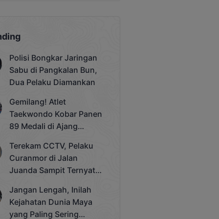
nding
Polisi Bongkar Jaringan
Sabu di Pangkalan Bun,
Dua Pelaku Diamankan
Gemilang! Atlet
Taekwondo Kobar Panen
89 Medali di Ajang
Bergengsi Rektor Unda
Terekam CCTV, Pelaku
Cup 2025
Curanmor di Jalan
Juanda Sampit Ternyata
Seorang PNS
Jangan Lengah, Inilah
Kejahatan Dunia Maya
yang Paling Sering