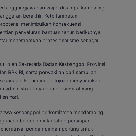
ertanggungjawaban wajib disampaikan paling
 anggaran berakhir. Keterlambatan
erpotensi menimbulkan konsekuensi
entian penyaluran bantuan tahun berikutnya.
artai menempatkan profesionalisme sebagai
ikuti oleh Sekretaris Badan Kesbangpol Provinsi
ilan BPK RI, serta perwakilan dari sembilan
n keuangan. Forum ini bertujuan menyamakan
an administratif maupun prosedural yang
an hari.
 bahwa Kesbangpol berkomitmen mendampingi
ggunaan bantuan mulai tahap persiapan
Menurutnya, pendampingan penting untuk