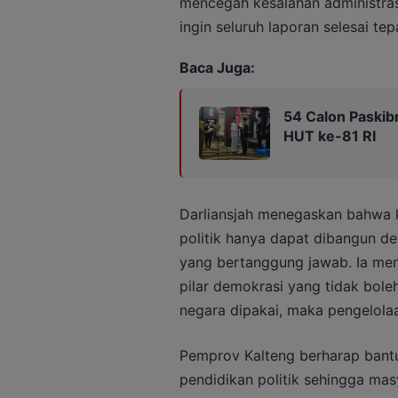
mencegah kesalahan administrasi 
ingin seluruh laporan selesai te
Baca Juga:
54 Calon Paskibr
HUT ke-81 RI
Darliansjah menegaskan bahwa ke
politik hanya dapat dibangun d
yang bertanggung jawab. Ia men
pilar demokrasi yang tidak bole
negara dipakai, maka pengelolaa
Pemprov Kalteng berharap bantu
pendidikan politik sehingga ma