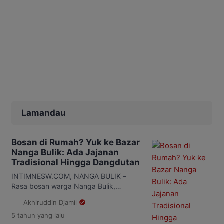
Lamandau
Bosan di Rumah? Yuk ke Bazar
Nanga Bulik: Ada Jajanan
Tradisional Hingga Dangdutan
INTIMNESW.COM, NANGA BULIK –
Rasa bosan warga Nanga Bulik,
Kabupaten Lamandau karena dibatasi
Akhiruddin Djamil
beraktivitas selama pandemi sepertinya
5 tahun
yang lalu
mulai teribati. Hal itu terlihat dalam