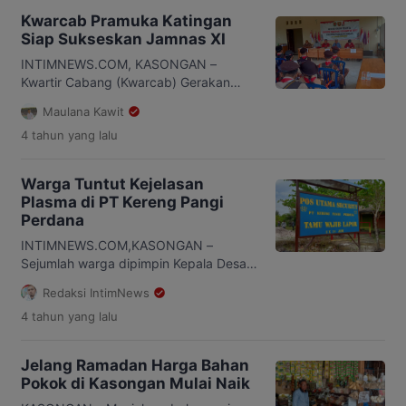
Kwarcab Pramuka Katingan
Siap Sukseskan Jamnas XI
INTIMNEWS.COM, KASONGAN –
Kwartir Cabang (Kwarcab) Gerakan
Pramuka Katingan mengelar seleksi
Maulana Kawit
Jambore Nasional (JAMNAS) XI tahun
4 tahun
yang lalu
2022, kegiatan ini dimulai dari tanggal
23-26 Mei 2022. Sebanyak 9 Kwartir
Ranting Gerakan Pramuka atau biasa
Warga Tuntut Kejelasan
disingkat Kwarran se-Kabupaten
Plasma di PT Kereng Pangi
Katingan yang diundang seperti
Perdana
Kwarran Sanaman Mantikei, Marikit,
Katingan Tengah, Pulau Malan, Tewang
INTIMNEWS.COM,KASONGAN –
Sangalang Garing, Katingan Hilir, Tasik
Sejumlah warga dipimpin Kepala Desa
Payawan, […]
(Kades) Tumbang Banjang, Kecamatan
Redaksi IntimNews
Pulau Malan mendatangi perusahaan
4 tahun
yang lalu
PT Kereng Pangi Perdana (KPP)
menuntut kejelasan kebun plasma bagi
masyarakat. ”Sampai saat ini,
Jelang Ramadan Harga Bahan
masyarakat belum menerima kebun
Pokok di Kasongan Mulai Naik
plasma. Kami bersama masyarakat