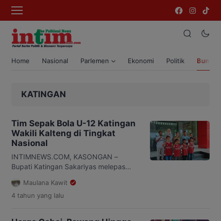
Home
Nasional
Parlemen
Ekonomi
Politik
Bumi T
KATINGAN
Tim Sepak Bola U-12 Katingan
Wakili Kalteng di Tingkat
Nasional
INTIMNEWS.COM, KASONGAN –
Bupati Katingan Sakariyas melepas
secara langsung tim sepak bola usia
Maulana Kawit
dini U-12 yang akan mengikuti
4 tahun
yang lalu
pertandingan ditingkat nasional, para
rombongan yang terdiri dari pelatih, tim
official dan pemain nampak