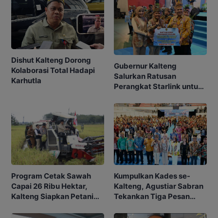
Dishut Kalteng Dorong
Gubernur Kalteng
Kolaborasi Total Hadapi
Salurkan Ratusan
Karhutla
Perangkat Starlink untuk
Sekolah dan Puskesmas
Program Cetak Sawah
Kumpulkan Kades se-
Capai 26 Ribu Hektar,
Kalteng, Agustiar Sabran
Kalteng Siapkan Petani
Tekankan Tiga Pesan
Masa Depan
Penting