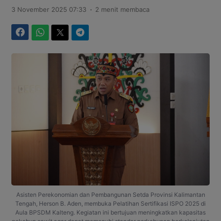
.
3 November 2025 07:33
2 menit membaca
Facebook
WhatsApp
Twitter
Telegram
Asisten Perekonomian dan Pembangunan Setda Provinsi Kalimantan
Tengah, Herson B. Aden, membuka Pelatihan Sertifikasi ISPO 2025 di
Aula BPSDM Kalteng. Kegiatan ini bertujuan meningkatkan kapasitas