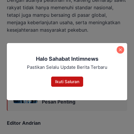
Dengan adanya pelatihan ini, Kalteng berharap sawit
rakyat tidak hanya memenuhi standar nasional,
tetapi juga mampu bersaing di pasar global,
menjaga keberlanjutan usaha, serta meningkatkan
kesejahteraan masyarakat pekebun.
Halo Sahabat Intimnews
Penulis Redha
Pastikan Selalu Update Berita Terbaru
Baca Juga:
Ikuti Saluran
Kumpulkan Kades se-Kalteng,
Agustiar Sabran Tekankan Tiga
Pesan Penting
Editor Andrian