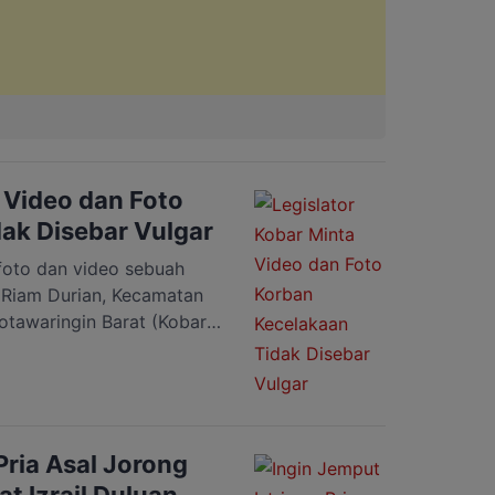
 Video dan Foto
ak Disebar Vulgar
oto dan video sebuah
a Riam Durian, Kecamatan
tawaringin Barat (Kobar),
icara, Senin 03 Agustus
 video dan fotonya
tanpa sensor, mereka lagi
bih lagi,” kata Ketua
Pria Asal Jorong