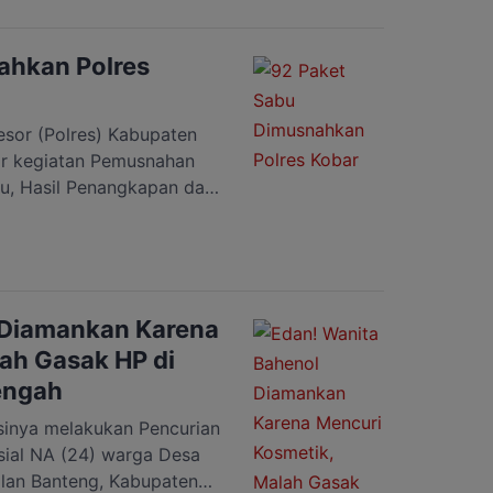
Kapolers Bartim AKBP
lalui Kapolsek Pematang
n bahwa […]
ahkan Polres
sor (Polres) Kabupaten
lar kegiatan Pemusnahan
bu, Hasil Penangkapan dari
20, Kamis 30 Juli 2020.
in langsung oleh Kapolres
ang didampingi oleh
di hadiri oleh oleh
 Diamankan Karena
ah Gasak HP di
engah
inya melakukan Pencurian
sial NA (24) warga Desa
lan Banteng, Kabupaten