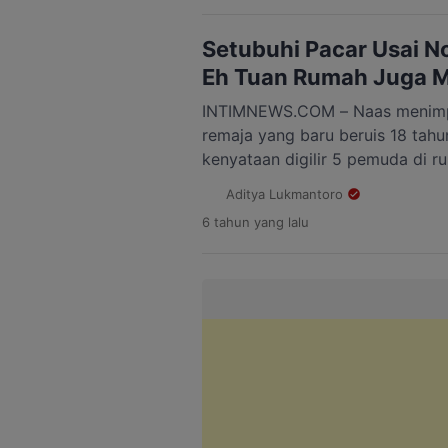
dan juga menyampaikan imbaua
terkait virus corona yang mereb
Setubuhi Pacar Usai N
khususnya Kobar, […]
Eh Tuan Rumah Juga M
INTIMNEWS.COM – Naas menimp
remaja yang baru beruis 18 tahu
kenyataan digilir 5 pemuda di r
di Kecamatan Bungoro, Kabupat
Aditya Lukmantoro
Selatan. Di rumah ini korban dan
6 tahun
yang lalu
adalah pacarnya senditi menont
mereka melakukan hubungan bada