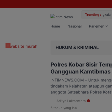
alan Bun, Dua Pelaku Diamankan
Trending :
Gem
Home
Nasional
Parlemen
HUKUM & KRIMINAL
Polres Kobar Sisir Te
Gangguan Kamtibmas
INTIMNEWS.COM – Untuk mengant
tindakam kejahatan ataupun ga
anggota Satsabhara Polres Kotaw
rutin melakukan kegiatan patrol
Aditya Lukmantoro
rawan. Kegiatan patroli ini ber
6 tahun
yang lalu
terjadinya tindakan kriminal yan