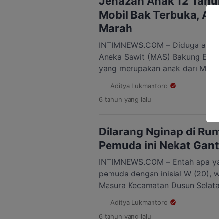
Jenazah Anak 12 Tahu
Mobil Bak Terbuka, A
Marah
INTIMNEWS.COM – Diduga akibat
Aneka Sawit (MAS) Bakung Estat
yang merupakan anak dari MI yan
karyawan di perusahaan tersebu
Aditya Lukmantoro
tenggelam di kolam bekas penyi
6 tahun
yang lalu
perusahaan dimaksud pada Tang
2019 lalu. Orang tua korban […]
Dilarang Nginap di Ru
Pemuda ini Nekat Gant
INTIMNEWS.COM – Entah apa ya
pemuda dengan inisial W (20), 
Masura Kecamatan Dusun Selata
Selatan. Pemudia ini nekat men
Aditya Lukmantoro
gantung diri di Desa Lampeong
6 tahun
yang lalu