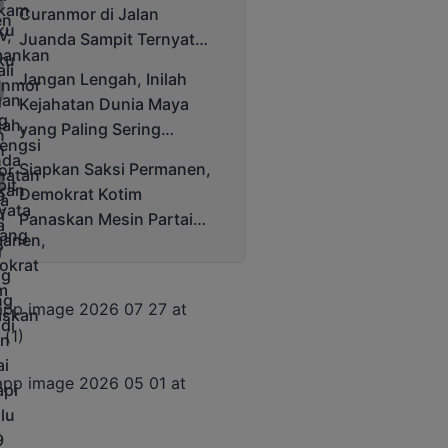
Curanmor di Jalan
Juanda Sampit Ternyata
Seorang PNS
Jangan Lengah, Inilah
Kejahatan Dunia Maya
yang Paling Sering
Terjadi
Siapkan Saksi Permanen,
Demokrat Kotim
Panaskan Mesin Partai
Hadapi Pemilu 2029