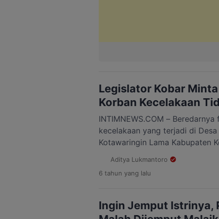
Legislator Kobar Minta
Korban Kecelakaan Tid
INTIMNEWS.COM – Beredarnya f
kecelakaan yang terjadi di Des
Kotawaringin Lama Kabupaten Ko
membuat anggota DPRD angkat b
Aditya Lukmantoro
2020. “Kasihan keluarganya jika
6 tahun
yang lalu
beredar luas secara vulgar atau 
bersedih jangan sampai dibuat le
Komisi A […]
Ingin Jemput Istrinya, 