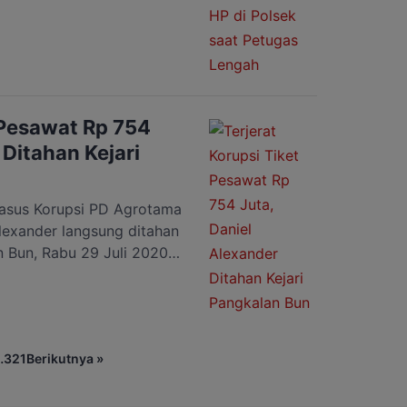
aksa harus berurusan
encurian kosmetik ini ia
anjaan Hypermart
pencurian, pelaku sempat
h seorang conter, pada
 Pesawat Rp 754
 Ditahan Kejari
sus Korupsi PD Agrotama
lexander langsung ditahan
 Bun, Rabu 29 Juli 2020.
n Pemeriksaan di Kantor
. Daniel kemudian dibawa
i penahanan dengan status
 Kepala Kejaksaan Negeri
…
321
Berikutnya »