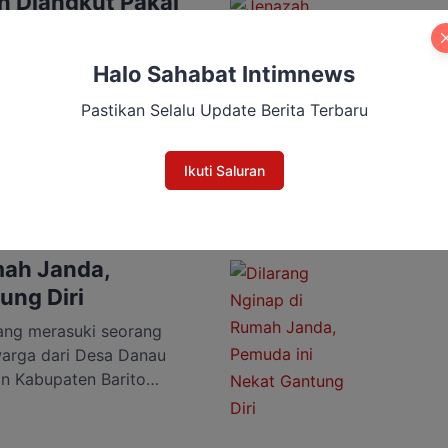
n Diangkut Pakai
nggota DPRD Kotim
Halo Sahabat Intimnews
 kelalaian pihak PT Maju
Pastikan Selalu Update Berita Terbaru
e, seorang anak AO ( 12 )
g tak lain salah seorang
t meninggal dunia akibat
Ikuti Saluran
raman pembibitan milik
gal 31 Desember tahun
mah Janda,
ung Diri
ng merasuki seorang
warga dari Desa Danau
n Kabupaten Barito
gakhiri hidupnya dengan
 Kecamatan Pematang