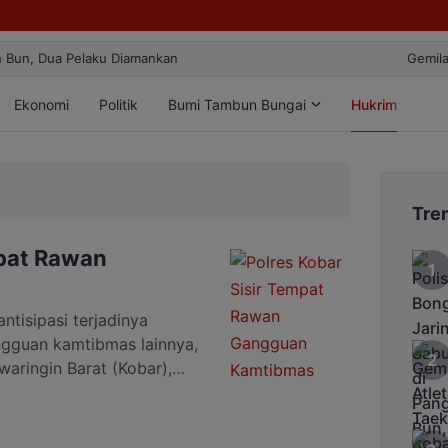
ilang! Atlet Taekwondo Kobar Panen 89 Medali di Ajang Bergengsi Rek
Ekonomi
Politik
Bumi Tambun Bungai
Hukrim
Lif
Tre
mpat Rawan
isipasi terjadinya
ngguan kamtibmas lainnya,
aringin Barat (Kobar),
i di beberapa tempat
tujuan untuk mencegah
g terjadi pada malam hari,