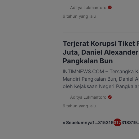
Kotawaringin Barat (Kobar) terp
Aditya Lukmantoro
dengan aparat kepolisian. Aksi p
6 tahun
yang lalu
lakukan di sebuah pusat perbel
Pangkalan Bun. Saat melakukan 
terekam CCTV dan Diketahui ole
[…]
Terjerat Korupsi Tiket
Juta, Daniel Alexander
Pangkalan Bun
INTIMNEWS.COM – Tersangka Ka
Mandiri Pangkalan Bun, Daniel A
oleh Kejaksaan Negeri Pangkalan
Daniel ditahan setelah dilakuka
Aditya Lukmantoro
Kejaksaan Negeri Pangkalan Bun
6 tahun
yang lalu
ke Polres Kobar untuk menjalan
titipan selama 20 hari kedepan.
« Sebelumnya
1
…
315
316
317
318
319
(Kajari) Kobar, […]