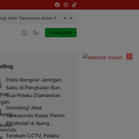
tor Unda Cup 2025
Terekam CCTV, Pelaku Curanmor di Jala
estyle
Entertainment
Pasang Iklan
nding
Polisi Bongkar Jaringan
Sabu di Pangkalan Bun,
Dua Pelaku Diamankan
Gemilang! Atlet
Taekwondo Kobar Panen
89 Medali di Ajang
Bergengsi Rektor Unda
Terekam CCTV, Pelaku
Cup 2025