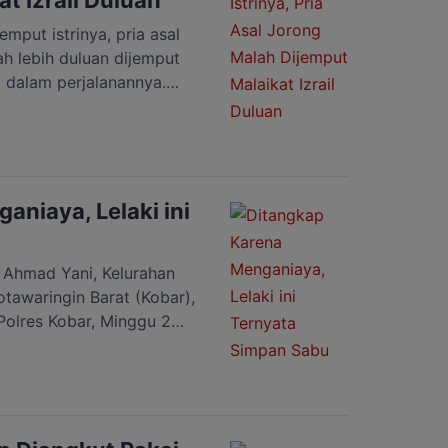
t Izrail Duluan
put istrinya, pria asal
h lebih duluan dijemput
) dalam perjalanannya.
ami kecelakaan maut di
peang Kotawaringin
Saya tadi sedang dengarin
ngar suara tabrakan dan
niaya, Lelaki ini
Ahmad Yani, Kelurahan
otawaringin Barat (Kobar),
Polres Kobar, Minggu 2
 kediamanya di Jl Kopong,
wanan. MI diamankan
pidana penganiayaan.
menemukan paket narkoba