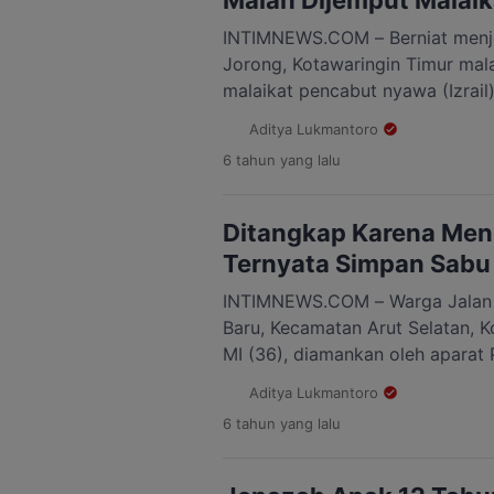
Malah Dijemput Malaika
INTIMNEWS.COM – Berniat menjem
Jorong, Kotawaringin Timur mala
malaikat pencabut nyawa (Izrail
Pasalanya pria tersebut mengal
Aditya Lukmantoro
Jalan HM Arsyad KM 16 Desa Ba
6 tahun
yang lalu
Timur, Senin 03 Agustus 2020. “
musik dalam kamar tiba-tiba de
teriakakan sto-stop ketika […]
Ditangkap Karena Menga
Ternyata Simpan Sabu
INTIMNEWS.COM – Warga Jalan 
Baru, Kecamatan Arut Selatan, K
MI (36), diamankan oleh aparat 
Agusturs 2020. MI diamankan di
Aditya Lukmantoro
Kelurahan Baru tanpa ada perla
6 tahun
yang lalu
petugas karena terlibat tindak 
Namun saat diamankan, polisi 
jenis sabu di […]