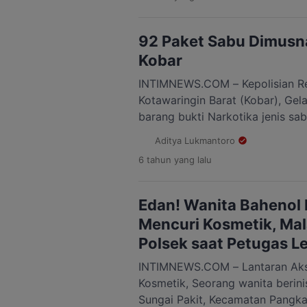
Karau Kabupaten Barito Timur. 
Hafidh Susilo Herlambang meme
Karau, Ipda R Hakim menuturka
92 Paket Sabu Dimusn
Kobar
INTIMNEWS.COM – Kepolisian Re
Kotawaringin Barat (Kobar), Ge
barang bukti Narkotika jenis sa
Bulan April hingga bulan Juli 20
Aditya Lukmantoro
Kegiatan Pemusnahan ini di pimp
6 tahun
yang lalu
Kobar AKBP E Dharma Ginting y
Kasatreskoba Polres kobar, yang 
anggota […]
Edan! Wanita Bahenol
Mencuri Kosmetik, Mal
Polsek saat Petugas L
INTIMNEWS.COM – Lantaran Aks
Kosmetik, Seorang wanita berini
Sungai Pakit, Kecamatan Pangka