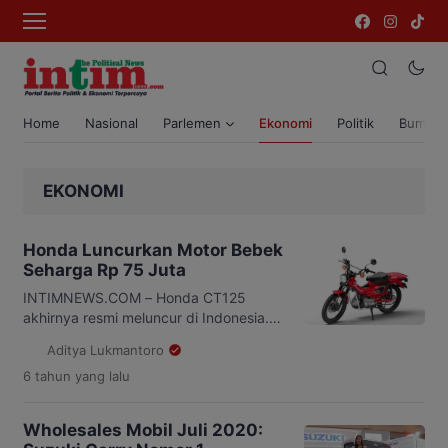
Home
Nasional
Parlemen
Ekonomi
Politik
Bumi T
EKONOMI
Honda Luncurkan Motor Bebek
Seharga Rp 75 Juta
INTIMNEWS.COM – Honda CT125
akhirnya resmi meluncur di Indonesia.
Motor bebek off road ini sebelumnya
Aditya Lukmantoro
sudah melakoni debutnya di pameran
6 tahun
yang lalu
otomotif Tokyo Motor Show 2019 lalu.
CT125 merupakan wujud
pengembangan motor konsep Honda
Wholesales Mobil Juli 2020:
Super Cub yang tidak hanya digunakan