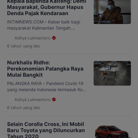
Kepala Bapenda Kalteng: Demi
Masyarakat, Gubernur Hapus
Denda Pajak Kendaraan
INTIMNEWS.COM – Kabar baik bagi
masyarakat Kalimantan Tengah.
Pasalnya Pemerintah Provinsi
Aditya Lukmantoro
Kalimantan Tengah memperpanjang
6 tahun
yang lalu
masa penghapusan denda Pajak
Kendaraan Bermotor (PKB) hingga 1
Oktober 2020 mendatang. Hal itu
Nurkhalis Ridho:
disampaikan oleh Kepala Bapenda
Perekonomian Palangka Raya
Provinsi Kalimantan Tengah, Kaspinor
Mulai Bangkit
kepada intimnews.com di ruang
kerjanya, 18 Agustus 2020. Menurut
PALANGKA RAYA – Pandemi Covid-19
Kaspinor, Peraturan Gubernur (Pergub)
yang melanda Indonesia termasuk Kota
Kalimantan Tengah nomor 30 tahun
Palangka Raya, berdampak pada
Aditya Lukmantoro
2020 […]
parekonomian masyarakat. terbukti
6 tahun
yang lalu
saat pandemi melanda, banyak
aktifitas usaha yang harus tutup karena
turunnya daya beli masyarakat.
Selain Corolla Cross, Ini Mobil
Anggota DPRD Kota Palangka Raya,
Baru Toyota yang Diluncurkan
Nurkhalis Ridho mengatakan kalau
Tahun 2020