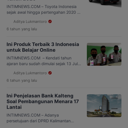
masyarakat tidak boleh terpuruk
secara terus menerus dengan
INTIMNEWS.COM – Toyota Indonesia
mendukung program pemerintah untuk
sejak awal hingga pertengahan 2020 ini
membangkitkan perekonomian.
sudah merilis lima model baru. Ada
Aditya Lukmantoro
Catatanya […]
yang merupakan model penyegaran,
6 tahun
yang lalu
penambahan fitur, juga benar-benar
baru. Model terakhir yang diluncurkan
adalah Toyota Corolla Cross melalui
Ini Produk Terbaik 3 Indonesia
siaran digital lewat kanal Youtube
untuk Belajar Online
Toyota Indonesia. SUV baru ini tersedia
dalam dua tipe: bensin 1.8L dan hybrid,
INTIMNEWS.COM – Kendati tahun
yang harganya masing-masing […]
ajaran baru sudah dimulai sejak 13 Juli
lalu, hanya sekolah di kurang lebih 85
Aditya Lukmantoro
kabupaten yang berstatus zona hijau di
6 tahun
yang lalu
Indonesia yang mendapatkan izin
untuk melaksanakan proses belajar-
mengajar secara tatap muka. Sekolah
Ini Penjelasan Bank Kalteng
yang berada lebih dari 400 kabupaten
Soal Pembangunan Menara 17
yang berstatus zona kuning, oranye,
Lantai
dan merah, harus tetap mengikuti
pembelajaran secara online […]
INTIMNEWS.COM – Adanya
persetujuan dari DPRD Kalimantan
Tengah soal rencana pembangunan