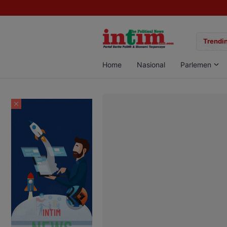
gan Sabu di Pangkalan Bun, Dua Pelaku Diamankan
Trendin
Home
Nasional
Parlemen