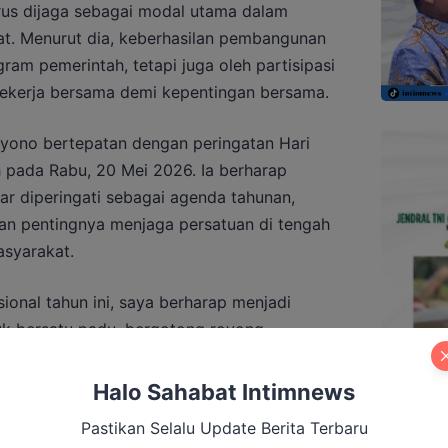
us dijaga sebagai modal utama dalam
. Menurut dia, keberhasilan pembangunan
ram pemerintah, tetapi juga oleh partisipasi
ekerja bersama demi kepentingan bersama.
yono bertepatan dengan peringatan Hari
h pada Rabu, 20 Mei 2026. Ia berharap
r diperingati sebagai agenda tahunan,
an pentingnya menjaga persatuan di tengah
syarakat.
onal tahun ini, saya berharap menjadi
k bersatu padu, bergotong royong
” kata Mahyono di Puruk Cahu.
Halo Sahabat Intimnews
Pastikan Selalu Update Berita Terbaru