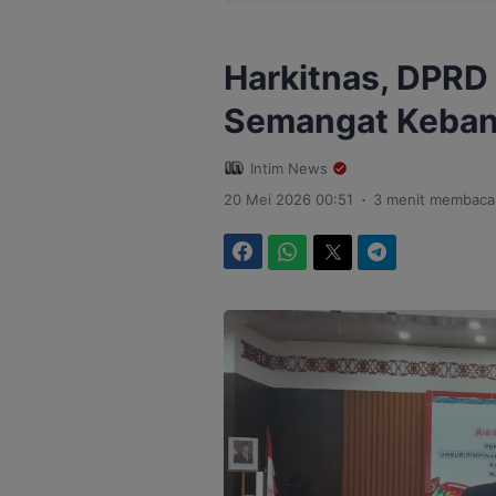
Harkitnas, DPRD
Semangat Keba
Intim News
.
20 Mei 2026 00:51
3 menit membaca
Facebook
WhatsApp
Twitter
Telegram