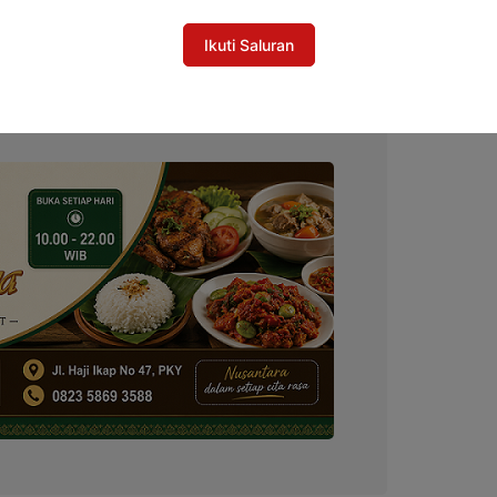
: Kolaborasi Semua Pihak Dibutuhkan untuk
nting
Ikuti Saluran