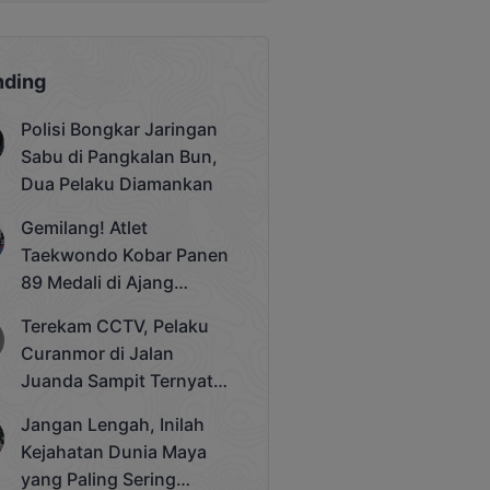
nding
Polisi Bongkar Jaringan
Sabu di Pangkalan Bun,
Dua Pelaku Diamankan
Gemilang! Atlet
Taekwondo Kobar Panen
89 Medali di Ajang
Bergengsi Rektor Unda
Terekam CCTV, Pelaku
Cup 2025
Curanmor di Jalan
Juanda Sampit Ternyata
Seorang PNS
Jangan Lengah, Inilah
Kejahatan Dunia Maya
yang Paling Sering