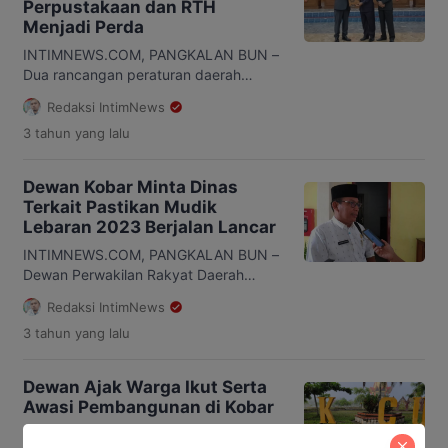
Perpustakaan dan RTH
serta Keputusan DPRD dan dilakukan
Menjadi Perda
penandatanganan persetujuan
bersama. Rapat dipimpin langsung […]
INTIMNEWS.COM, PANGKALAN BUN –
Dua rancangan peraturan daerah
(Raperda) yang diajukan Pemkab
Redaksi IntimNews
Kotawaringin Barat (Kobar), disetujui
3 tahun
yang lalu
DPRD dan ditetapkan menjadi
peraturan daerah (Perda). Dua dari tiga
Rancangan Peraturan Daerah
Dewan Kobar Minta Dinas
(Raperda) yang diajukan Pemkab
Terkait Pastikan Mudik
Kotawaringin Barat (Kobar), telah
Lebaran 2023 Berjalan Lancar
selesai dibahas dan ditetapkan menjadi
Perda. Ditetapkannya dua Raperda
INTIMNEWS.COM, PANGKALAN BUN –
menjadi Perda tersebut diputuskan
Dewan Perwakilan Rakyat Daerah
dalam rapat paripurna ke-6 masa […]
(DPRD) Kabupaten Kotawaringin Barat
Redaksi IntimNews
(Kobar), meminta kepada instansi
3 tahun
yang lalu
terkait untuk dapat mengantisipasi
lonjakan pemudik pada lebaran tahun
2023. Hal tersebut disampaikan oleh
Dewan Ajak Warga Ikut Serta
Wakil Ketua II DPRD Kobar Bambang
Awasi Pembangunan di Kobar
Suherman, karena menurutnya
pemudik akan meningkat di tahun ini.
INTIMNEWS.COM, PANGKALAN BUN –