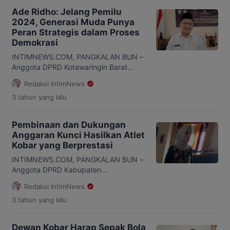
Ade Ridho: Jelang Pemilu
2024, Generasi Muda Punya
Peran Strategis dalam Proses
Demokrasi
INTIMNEWS.COM, PANGKALAN BUN –
Anggota DPRD Kotawaringin Barat
(Kobar) Ade Ridho Hadi mengatakan,
Redaksi IntimNews
generasi muda memegang peranan
3 tahun
yang lalu
penting dalam memajukan proses
demokrasi di Indonesia menjelang
Pemilihan Umum (Pemilu) 2024. Ade
Pembinaan dan Dukungan
Ridho mengatakan, pemuda memiliki
Anggaran Kunci Hasilkan Atlet
peran strategis dalam proses
Kobar yang Berprestasi
demokrasi bangsa karena menurut
data Komisi Pemilihan Umum (KPU),
INTIMNEWS.COM, PANGKALAN BUN –
pemilu tahun depan didominasi pemilih
Anggota DPRD Kabupaten
usia 17-40 tahun […]
Kotawaringin Barat Septia Utami
Redaksi IntimNews
mengatakan, pembinaan dan
3 tahun
yang lalu
dukungan anggaran kunci untuk
menghasilkan atlet berprestasi.
Sehingga, hal itu perlu untuk
Dewan Kobar Harap Sepak Bola