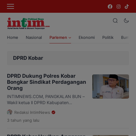
Home
Nasional
Parlemen
Ekonomi
Politik
Bumi T
DPRD Kobar
DPRD Dukung Polres Kobar
Bongkar Sindikat Perdagangan
Orang
INTIMNEWS.COM, PANGKALAN BUN –
Wakil ketua ll DPRD Kabupaten
Kotawaringin Barat (Kobar), Bambang
Redaksi IntimNews
Suherman mendukung Polres
3 tahun
yang lalu
Kotawaringin Barat (Kobar)
menuntaskan sindikat perdagangan
orang yang belum lama ini. Sebab,