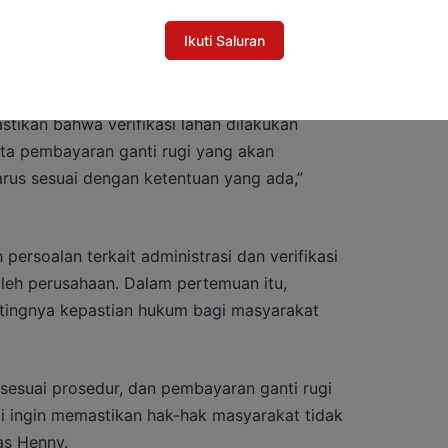
Ikuti Saluran
tikan bahwa verifikasi lahan dilakukan
erta pembayaran ganti rugi yang akan
rus sesuai dengan ketentuan yang ada,”
ersoalan terkait administrasi dan verifikasi
oleh perusahaan. Dalam pertemuan itu,
ingnya kepastian hukum bagi masyarakat
n sesuai prosedur, dan pembayaran ganti rugi
mi ingin memastikan hak-hak masyarakat tidak
as Henny.