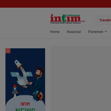
gan Sabu di Pangkalan Bun, Dua Pelaku Diamankan
Trendin
Home
Nasional
Parlemen