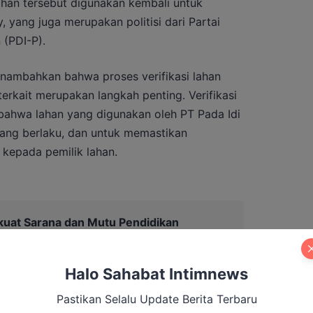
ahan tersebut digunakan kembali untuk
y, yang juga merupakan politisi dari Partai
 (PDI-P).
nambahkan bahwa proses verifikasi lahan
erkait merupakan langkah penting. Verifikasi
 bahwa lahan yang digunakan oleh PT Pada Idi
ang berlaku, dan untuk memastikan
 kepada pemilik lahan.
rkuat Sarana dan Mutu Pendidikan
Halo Sahabat Intimnews
Pastikan Selalu Update Berita Terbaru