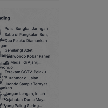
nding
Polisi Bongkar Jaringan
Sabu di Pangkalan Bun,
Dua Pelaku Diamankan
Gemilang! Atlet
Taekwondo Kobar Panen
89 Medali di Ajang
Bergengsi Rektor Unda
Terekam CCTV, Pelaku
Cup 2025
Curanmor di Jalan
Juanda Sampit Ternyata
Seorang PNS
Jangan Lengah, Inilah
Kejahatan Dunia Maya
yang Paling Sering