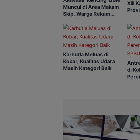
Aktivitas ‘Kencing’ BBM
Xlll 
Muncul di Area Makam
Provi
Skip, Warga Rekam
Ketu
Diam-diam
Karhutla Meluas di
Kobar, Kualitas Udara
Antr
Masih Kategori Baik
di Ko
Pere
SPB