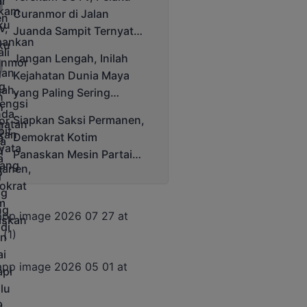
Cup 2025
Curanmor di Jalan
Juanda Sampit Ternyata
Seorang PNS
Jangan Lengah, Inilah
Kejahatan Dunia Maya
yang Paling Sering
Terjadi
Siapkan Saksi Permanen,
Demokrat Kotim
Panaskan Mesin Partai
Hadapi Pemilu 2029