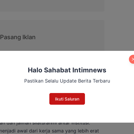
, menyampaikan apresiasi atas sambutan
Halo Sahabat Intimnews
i yang diberikan oleh jajaran PDAM Tirta
Pastikan Selalu Update Berita Terbaru
gan ini akan dijadikan referensi untuk
Perumdam di Kotim dalam hal efisiensi dan
Ikuti Saluran
dengan sesi tanya jawab dan penyerahan cendera
dan jalinan silaturahmi antar institusi.
enjadi awal dari kerja sama yang lebih erat