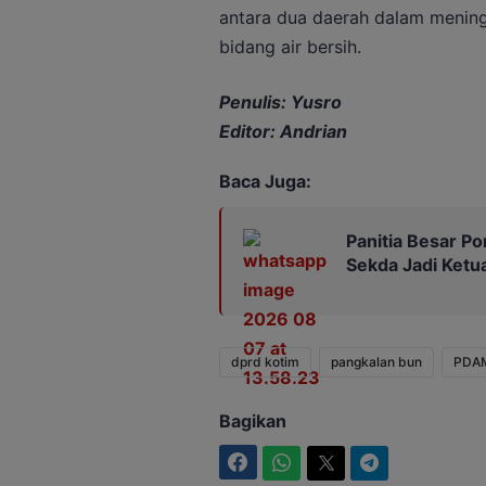
antara dua daerah dalam mening
bidang air bersih.
Penulis: Yusro
Editor: Andrian
Baca Juga:
Panitia Besar Por
Sekda Jadi Ketu
dprd kotim
pangkalan bun
PDAM
Bagikan
Facebook
WhatsApp
Twitter
Telegram