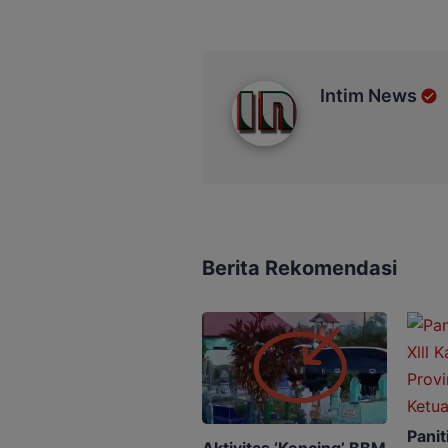
Intim News
Intim News
Berita Rekomendasi
Panit