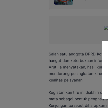
Salah satu anggota DPRD Kotim
hangat dan keterbukaan informas
Arut. Ia menyatakan, hasil kunjun
mendorong peningkatan kinerja 
kualitas pelayanan.
Kegiatan kaji tiru ini diakhiri 
mata sebagai bentuk penghargaan 
Kunjungan tersebut diharapkan m