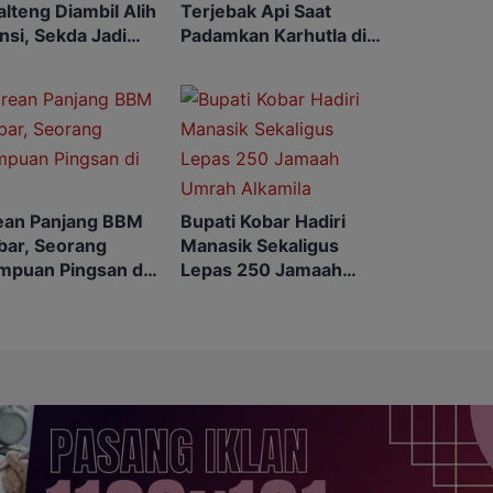
Kalteng Diambil Alih
Terjebak Api Saat
nsi, Sekda Jadi
Padamkan Karhutla di
a
Kebunnya
ean Panjang BBM
Bupati Kobar Hadiri
bar, Seorang
Manasik Sekaligus
mpuan Pingsan di
Lepas 250 Jamaah
U
Umrah Alkamila