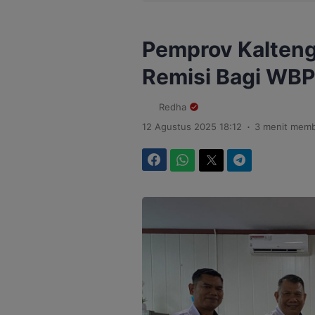
Pemprov Kalten
Remisi Bagi WBP
Redha
.
12 Agustus 2025 18:12
3 menit mem
Facebook
WhatsApp
Twitter
Telegram