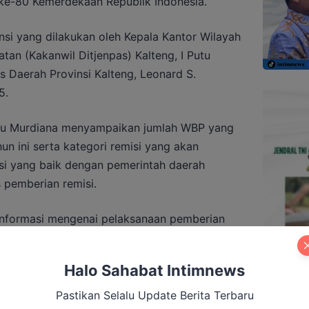
ke-80 Kemerdekaan Republik Indonesia.
nsi yang dilakukan oleh Kepala Kantor Wilayah
tan (Kakanwil Ditjenpas) Kalteng, I Putu
s Daerah Provinsi Kalteng, Leonard S.
5.
utu Murdiana menyampaikan jumlah WBP yang
un ini serta kategori remisi yang akan
asi yang baik dengan pemerintah daerah
 pemberian remisi.
informasi mengenai pelaksanaan pemberian
engan baik kepada Pemerintah Provinsi,
dapat terus terjalin demi kelancaran kegiatan
Halo Sahabat Intimnews
Kantor Gubernur bertepatan dengan Upacara
Murdiana.
Pastikan Selalu Update Berita Terbaru