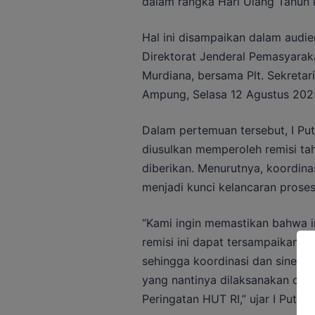
dalam rangka Hari Ulang Tahun 
Hal ini disampaikan dalam audie
Direktorat Jenderal Pemasyaraka
Murdiana, bersama Plt. Sekretari
Ampung, Selasa 12 Agustus 202
Dalam pertemuan tersebut, I P
diusulkan memperoleh remisi tah
diberikan. Menurutnya, koordin
menjadi kunci kelancaran proses
“Kami ingin memastikan bahwa 
remisi ini dapat tersampaikan d
sehingga koordinasi dan sinergi 
yang nantinya dilaksanakan di 
Peringatan HUT RI,” ujar I Putu 