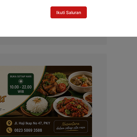
Ikuti Saluran
ie Resmi Jadi Pendekar Madya
ak Suci