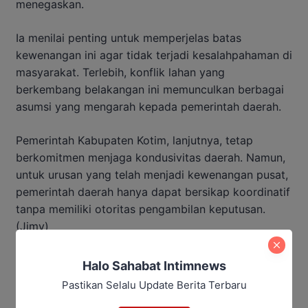
menegaskan.
Ia menilai penting untuk memperjelas batas
kewenangan ini agar tidak terjadi kesalahpahaman di
masyarakat. Terlebih, konflik lahan yang
berkembang belakangan ini memunculkan berbagai
asumsi yang mengarah kepada pemerintah daerah.
Pemerintah Kabupaten Kotim, lanjutnya, tetap
berkomitmen menjaga kondusivitas daerah. Namun,
untuk urusan yang telah menjadi kewenangan pusat,
pemerintah daerah hanya dapat bersikap koordinatif
tanpa memiliki otoritas pengambilan keputusan.
(Jimy)
Baca Juga:
Halo Sahabat Intimnews
Pastikan Selalu Update Berita Terbaru
Kebijakan Ramadan Kotim: THM