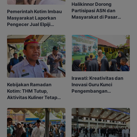
Halikinnor Dorong
Partisipasi ASN dan
Pemerintah Kotim Imbau
Masyarakat di Pasar
Masyarakat Laporkan
Ramadan Kotim
Pengecer Jual Elpiji
Melebihi HET
Irawati: Kreativitas dan
Inovasi Guru Kunci
Kebijakan Ramadan
Pengembangan
Kotim: THM Tutup,
Pendidikan di Kotim
Aktivitas Kuliner Tetap
Jalan