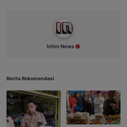
Intim News
Intim News
Berita Rekomendasi