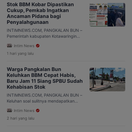
V warna merah yang terparkir di jalan
Stok BBM Kobar Dipastikan
Iskandar Kelurahan Madurejo,
Cukup, Pemkab Ingatkan
Kecamatan Arut Selatan, Kabupaten
Ancaman Pidana bagi
Kotawaringin Barat (Kobar). Kapolsek
Penyalahgunaan
Arut Selatan Polres Kobar AKP Retno
saat dikonfirmasi, Rabu […]
INTIMNEWS.COM, PANGKALAN BUN –
Pemerintah kabupaten Kotawaringin
Barat (Kobar), Kalimantan Tengah,
Intim News
memastikan ketersediaan kuota bahan
1 hari
yang lalu
bakar minyak (BBM) mengikuti untuk
memenuhi kebutuhan harian
masyarakat. Warga diminta
Warga Pangkalan Bun
menggunakan BBM secara bijak dan
Keluhkan BBM Cepat Habis,
sesuai peruntukannya, Selasa
Baru Jam 11 Siang SPBU Sudah
(4/8/2026). Bupati Kotawaringin Barat
Kehabisan Stok
Hj Nurhidayah mengatakan masyarakat
tidak perlu melakukan pembelian
INTIMNEWS.COM, PANGKALAN BUN –
secara berlebihan karena stok BBM di
Keluhan soal sulitnya mendapatkan
wilayah kobar disebut […]
bahan bakar minyak (BBM) kembali
Intim News
disampaikan warga Pangkalan Bun,
2 hari
yang lalu
kabupaten Kotawaringin Barat,
Kalimantan Tengah. Sejumlah SPBU
disebut sudah kehabisan stok ketika