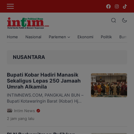
Home
Nasional
Parlemen
Ekonomi
Politik
Bumi T
NUSANTARA
Bupati Kobar Hadiri Manasik
Sekaligus Lepas 250 Jamaah
Umrah Alkamila
INTIMNEWS.COM, PANGKALAN BUN –
Bupati Kotawaringin Barat (Kobar) Hj
Nurhidayah menghadiri kegiatan
Intim News
manasik sekaligus melepas
2 jam
yang lalu
keberangkatan 250 jamaah umrah PT
Alkamila. Kegiatan tersebut digelar di
hotel Mercure pangkalan Bun, Kamis