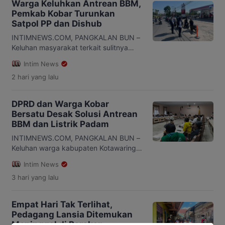
Warga Keluhkan Antrean BBM,
waktu baru menunjukkan sekitar pukul
Pemkab Kobar Turunkan
11.00 WIB. Kondisi tersebut membuat
Satpol PP dan Dishub
warga harus berkeliling dari satu SPBU
ke SPBU lain untuk mencari BBM yang
INTIMNEWS.COM, PANGKALAN BUN –
masih tersedia. Situasi […]
Keluhan masyarakat terkait sulitnya
memperoleh bahan bakar minyak
Intim News
(BBM) dan antrean panjang di sejumlah
2 hari
yang lalu
stasiun pengisian bahan bakar umum
(SPBU) di Kabupaten Kotawaringin
Barat (Kobar), Kalimantan Tengah,
DPRD dan Warga Kobar
mulai ditindaklanjuti pemerintah daerah.
Bersatu Desak Solusi Antrean
Pemkab Kobar menerjunkan personel
BBM dan Listrik Padam
Satuan Polisi Pamong Praja (Satpol PP)
dan Dinas Perhubungan (Dishub) untuk
INTIMNEWS.COM, PANGKALAN BUN –
melakukan pengawasan serta
Keluhan warga kabupaten Kotawaringin
penertiban di […]
Barat (Kobar), Kalimantan Tengah,
Intim News
terkait antrian bahan bakar minyak
3 hari
yang lalu
(BBM) dan pemadaman listrik bergulir
mendapat perhatian serius DPRD
Kobar. DPRD bersama perwakilan
Empat Hari Tak Terlihat,
masyarakat mendesak pihak terkait
Pedagang Lansia Ditemukan
segera menghadirkan solusi konkrit
Meninggal di Barakan