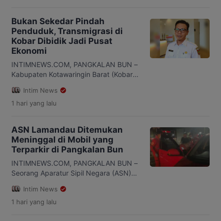
Bukan Sekedar Pindah
Penduduk, Transmigrasi di
Kobar Dibidik Jadi Pusat
Ekonomi
INTIMNEWS.COM, PANGKALAN BUN –
Kabupaten Kotawaringin Barat (Kobar),
Kalimantan Tengah, punya pendekatan
Intim News
baru dalam mengembangkan program
1 hari
yang lalu
transmigrasi. Pak sekedar
memindahkan penduduk, transmigrasi
diarahkan menjadi bagian dari strategi
ASN Lamandau Ditemukan
membangun pusat ekonomi baru di
Meninggal di Mobil yang
daerah. Salah satu kawasan yang
Terparkir di Pangkalan Bun
diproyeksikan untuk pengembangan
tersebut berada di Desa Rangda,
INTIMNEWS.COM, PANGKALAN BUN –
kecamatan Arut Selatan (Arsel).
Seorang Aparatur Sipil Negara (ASN)
Masyarakat setempat telah
yang bertugas di Dinas Sosial
Intim News
menunjukkan keterbukaan terhadap
Kabupaten Lamandau, Agung AN,
1 hari
yang lalu
[…]
ditemukan dalam kondisi tidak
sadarkan diri di dalam mobil Honda HR-