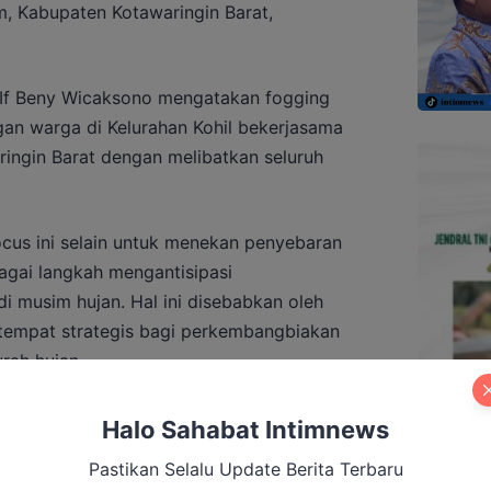
m, Kabupaten Kotawaringin Barat,
 If Beny Wicaksono mengatakan fogging
gan warga di Kelurahan Kohil bekerjasama
ingin Barat dengan melibatkan seluruh
ocus ini selain untuk menekan penyebaran
gai langkah mengantisipasi
 musim hujan. Hal ini disebabkan oleh
empat strategis bagi perkembangbiakan
rah hujan.
tuk menekan penularan kasus DBD, kami juga
Halo Sahabat Intimnews
agar waspada terhadap penularan DBD
Pastikan Selalu Update Berita Terbaru
 ungkapnya.