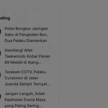
nding
Polisi Bongkar Jaringan
Sabu di Pangkalan Bun,
Dua Pelaku Diamankan
Gemilang! Atlet
Taekwondo Kobar Panen
89 Medali di Ajang
Bergengsi Rektor Unda
Terekam CCTV, Pelaku
Cup 2025
Curanmor di Jalan
Juanda Sampit Ternyata
Seorang PNS
Jangan Lengah, Inilah
Kejahatan Dunia Maya
yang Paling Sering