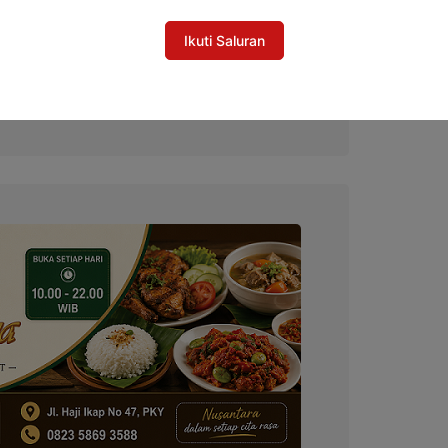
Ikuti Saluran
Makin Mencekam, 279 Hektar Terbakar
n Mulai Terganggu