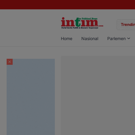
kwondo Kobar Panen 89 Medali di Ajang Bergengsi Rektor Unda Cup 20
Trendin
Home
Nasional
Parlemen