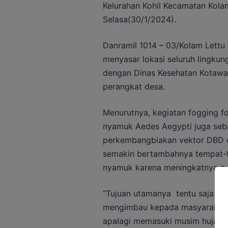
Kelurahan Kohil Kecamatan Kola
Selasa(30/1/2024).
Danramil 1014 – 03/Kolam Lettu
menyasar lokasi seluruh lingkun
dengan Dinas Kesehatan Kotawar
perangkat desa.
Menurutnya, kegiatan fogging f
nyamuk Aedes Aegypti juga seba
perkembangbiakan vektor DBD di
semakin bertambahnya tempat-t
nyamuk karena meningkatnya cu
“Tujuan utamanya tentu saja un
mengimbau kepada masyarakat 
apalagi memasuki musim hujan,”