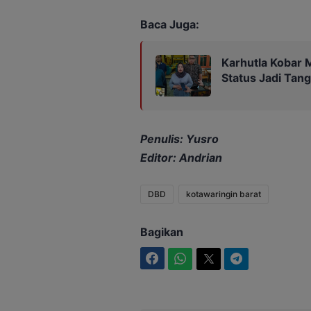
Baca Juga:
Karhutla Kobar 
Status Jadi Tan
Penulis: Yusro
Editor: Andrian
DBD
kotawaringin barat
Bagikan
Facebook
WhatsApp
Twitter
Telegram