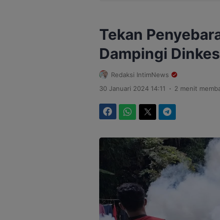
Tekan Penyebara
Dampingi Dinke
Redaksi IntimNews
.
30 Januari 2024 14:11
2 menit memb
Facebook
WhatsApp
Twitter
Telegram